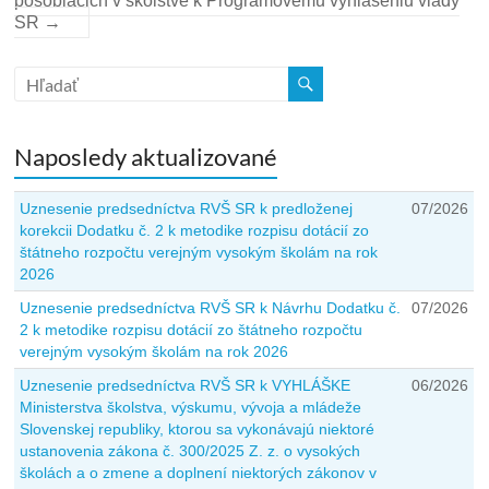
pôsobiacich v školstve k Programovému vyhláseniu vlády
SR
→
Naposledy aktualizované
Uznesenie predsedníctva RVŠ SR k predloženej
07/2026
korekcii Dodatku č. 2 k metodike rozpisu dotácií zo
štátneho rozpočtu verejným vysokým školám na rok
2026
Uznesenie predsedníctva RVŠ SR k Návrhu Dodatku č.
07/2026
2 k metodike rozpisu dotácií zo štátneho rozpočtu
verejným vysokým školám na rok 2026
Uznesenie predsedníctva RVŠ SR k VYHLÁŠKE
06/2026
Ministerstva školstva, výskumu, vývoja a mládeže
Slovenskej republiky, ktorou sa vykonávajú niektoré
ustanovenia zákona č. 300/2025 Z. z. o vysokých
školách a o zmene a doplnení niektorých zákonov v