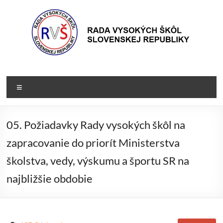
Prejsť
na
obsah
Rada
Rada
vysokých
VŠ
Menu
škôl
Slovenskej
republiky
05. Požiadavky Rady vysokých škôl na
zapracovanie do priorít Ministerstva
školstva, vedy, výskumu a športu SR na
najbližšie obdobie