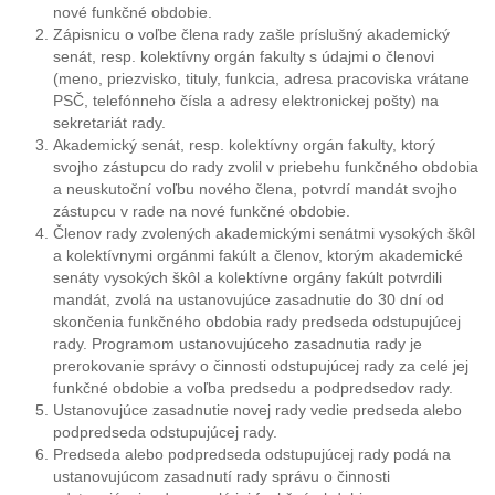
nové funkčné obdobie.
Zápisnicu o voľbe člena rady zašle príslušný akademický
senát, resp. kolektívny orgán fakulty s údajmi o členovi
(meno, priezvisko, tituly, funkcia, adresa pracoviska vrátane
PSČ, telefónneho čísla a adresy elektronickej pošty) na
sekretariát rady.
Akademický senát, resp. kolektívny orgán fakulty, ktorý
svojho zástupcu do rady zvolil v priebehu funkčného obdobia
a neuskutoční voľbu nového člena, potvrdí mandát svojho
zástupcu v rade na nové funkčné obdobie.
Členov rady zvolených akademickými senátmi vysokých škôl
a kolektívnymi orgánmi fakúlt a členov, ktorým akademické
senáty vysokých škôl a kolektívne orgány fakúlt potvrdili
mandát, zvolá na ustanovujúce zasadnutie do 30 dní od
skončenia funkčného obdobia rady predseda odstupujúcej
rady. Programom ustanovujúceho zasadnutia rady je
prerokovanie správy o činnosti odstupujúcej rady za celé jej
funkčné obdobie a voľba predsedu a podpredsedov rady.
Ustanovujúce zasadnutie novej rady vedie predseda alebo
podpredseda odstupujúcej rady.
Predseda alebo podpredseda odstupujúcej rady podá na
ustanovujúcom zasadnutí rady správu o činnosti