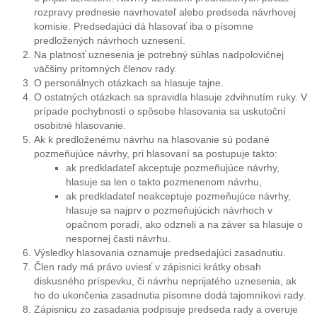
rozpravy prednesie navrhovateľ alebo predseda návrhovej
komisie. Predsedajúci dá hlasovať iba o písomne
predložených návrhoch uznesení.
Na platnosť uznesenia je potrebný súhlas nadpolovičnej
väčšiny prítomných členov rady.
O personálnych otázkach sa hlasuje tajne.
O ostatných otázkach sa spravidla hlasuje zdvihnutím ruky. V
prípade pochybností o spôsobe hlasovania sa uskutoční
osobitné hlasovanie.
Ak k predloženému návrhu na hlasovanie sú podané
pozmeňujúce návrhy, pri hlasovaní sa postupuje takto:
ak predkladateľ akceptuje pozmeňujúce návrhy,
hlasuje sa len o takto pozmenenom návrhu,
ak predkladateľ neakceptuje pozmeňujúce návrhy,
hlasuje sa najprv o pozmeňujúcich návrhoch v
opačnom poradí, ako odzneli a na záver sa hlasuje o
nespornej časti návrhu.
Výsledky hlasovania oznamuje predsedajúci zasadnutiu.
Člen rady má právo uviesť v zápisnici krátky obsah
diskusného príspevku, či návrhu neprijatého uznesenia, ak
ho do ukončenia zasadnutia písomne dodá tajomníkovi rady.
Zápisnicu zo zasadania podpisuje predseda rady a overuje