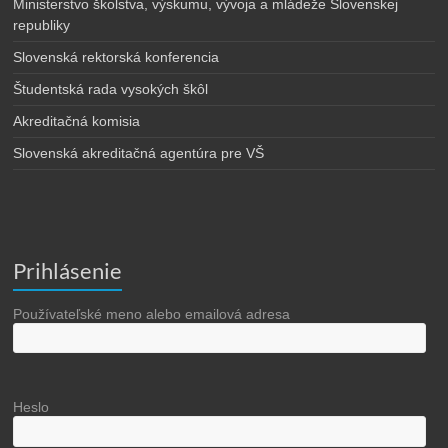
Ministerstvo školstva, výskumu, vývoja a mládeže Slovenskej
republiky
Slovenská rektorská konferencia
Študentská rada vysokých škôl
Akreditačná komisia
Slovenská akreditačná agentúra pre VŠ
Prihlásenie
Používateľské meno alebo emailová adresa
Heslo