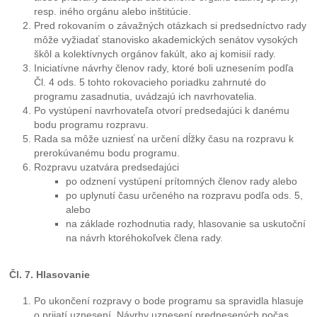
resp. iného orgánu alebo inštitúcie.
Pred rokovaním o závažných otázkach si predsedníctvo rady
môže vyžiadať stanovisko akademických senátov vysokých
škôl a kolektívnych orgánov fakúlt, ako aj komisií rady.
Iniciatívne návrhy členov rady, ktoré boli uznesením podľa
Čl. 4 ods. 5 tohto rokovacieho poriadku zahrnuté do
programu zasadnutia, uvádzajú ich navrhovatelia.
Po vystúpení navrhovateľa otvorí predsedajúci k danému
bodu programu rozpravu.
Rada sa môže uzniesť na určení dĺžky času na rozpravu k
prerokúvanému bodu programu.
Rozpravu uzatvára predsedajúci
po odznení vystúpení prítomných členov rady alebo
po uplynutí času určeného na rozpravu podľa ods. 5,
alebo
na základe rozhodnutia rady, hlasovanie sa uskutoční
na návrh ktoréhokoľvek člena rady.
Čl. 7. Hlasovanie
Po ukončení rozpravy o bode programu sa spravidla hlasuje
o prijatí uznesení. Návrhy uznesení prednesených počas