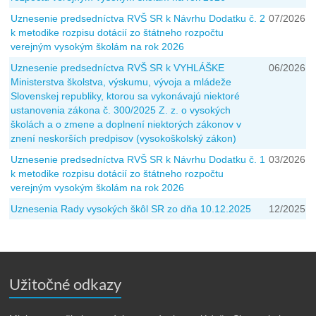
Uznesenie predsedníctva RVŠ SR k Návrhu Dodatku č. 2
07/2026
k metodike rozpisu dotácií zo štátneho rozpočtu
verejným vysokým školám na rok 2026
Uznesenie predsedníctva RVŠ SR k VYHLÁŠKE
06/2026
Ministerstva školstva, výskumu, vývoja a mládeže
Slovenskej republiky, ktorou sa vykonávajú niektoré
ustanovenia zákona č. 300/2025 Z. z. o vysokých
školách a o zmene a doplnení niektorých zákonov v
znení neskorších predpisov (vysokoškolský zákon)
Uznesenie predsedníctva RVŠ SR k Návrhu Dodatku č. 1
03/2026
k metodike rozpisu dotácií zo štátneho rozpočtu
verejným vysokým školám na rok 2026
Uznesenia Rady vysokých škôl SR zo dňa 10.12.2025
12/2025
Užitočné odkazy