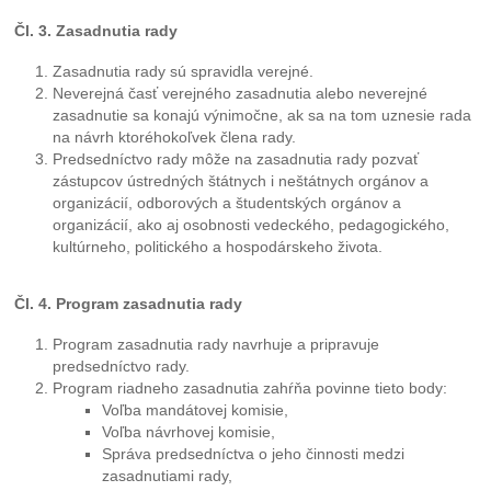
Čl. 3. Zasadnutia rady
Zasadnutia rady sú spravidla verejné.
Neverejná časť verejného zasadnutia alebo neverejné
zasadnutie sa konajú výnimočne, ak sa na tom uznesie rada
na návrh ktoréhokoľvek člena rady.
Predsedníctvo rady môže na zasadnutia rady pozvať
zástupcov ústredných štátnych i neštátnych orgánov a
organizácií, odborových a študentských orgánov a
organizácií, ako aj osobnosti vedeckého, pedagogického,
kultúrneho, politického a hospodárskeho života.
Čl. 4. Program zasadnutia rady
Program zasadnutia rady navrhuje a pripravuje
predsedníctvo rady.
Program riadneho zasadnutia zahŕňa povinne tieto body:
Voľba mandátovej komisie,
Voľba návrhovej komisie,
Správa predsedníctva o jeho činnosti medzi
zasadnutiami rady,