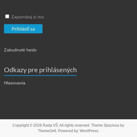
Zapamätaj si ma
Zabudnuté heslo
Odkazy pre prihlásených
Hlasovania
Copyright © 2026
Rada VŠ
. All rights reserved. Theme
Spacious
by
ThemeGrill. Powered by:
WordPress
.