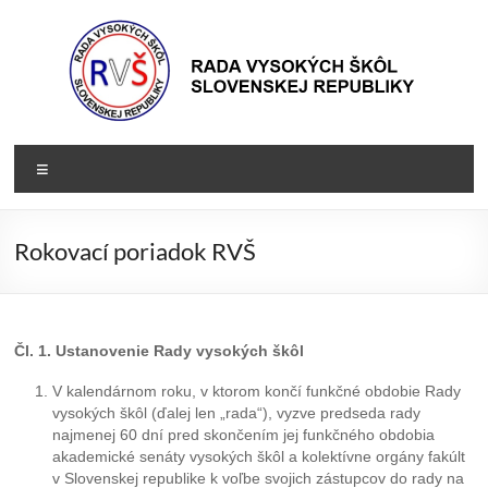
Prejsť
na
obsah
Rada
Rada
Menu
vysokých
VŠ
škôl
Slovenskej
Rokovací poriadok RVŠ
republiky
Čl. 1. Ustanovenie Rady vysokých škôl
V kalendárnom roku, v ktorom končí funkčné obdobie Rady
vysokých škôl (ďalej len „rada“), vyzve predseda rady
najmenej 60 dní pred skončením jej funkčného obdobia
akademické senáty vysokých škôl a kolektívne orgány fakúlt
v Slovenskej republike k voľbe svojich zástupcov do rady na