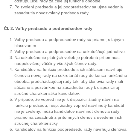
odstupujúcej rady za celé jej funkčné obdobie.
Po zvolení predsedu a jej podpredsedov sa ujme vedenia
zasadnutia novozvolený predseda rady.
Čl. 2. Voľby predsedu a podpredsedov rady
Voľby predsedu a podpredsedov rady sú priame, s tajným
hlasovaním.
Voľby predsedu a podpredsedov sa uskutočňujú jednotlivo.
Na uskutočnenie platných volieb je potrebná prítomnosť
nadpolovičnej väčšiny všetkých členov rady.
Kandidátov na funkciu predsedu s ich súhlasom navrhujú
členovia novej rady na sekretariát rady do konca funkčného
obdobia predchádzajúcej rady tak, aby členovia rady mali
súčasne s pozvánkou na zasadnutie rady k dispozícii aj
stručnú charakteristiku kandidátov.
V prípade, že vopred nie je k dispozícii žiadny návrh na
funkciu predsedu, resp. žiadny vopred navrhnutý kandidát
nie je zvolený, môžu kandidátov navrhnúť členovia rady
priamo na zasadnutí z prítomných členov s uvedením ich
stručnej charakteristiky.
Kandidátov na funkciu podpredsedu rady navrhujú členovia