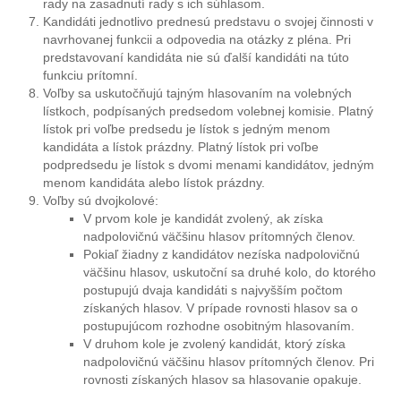
rady na zasadnutí rady s ich súhlasom.
Kandidáti jednotlivo prednesú predstavu o svojej činnosti v
navrhovanej funkcii a odpovedia na otázky z pléna. Pri
predstavovaní kandidáta nie sú ďalší kandidáti na túto
funkciu prítomní.
Voľby sa uskutočňujú tajným hlasovaním na volebných
lístkoch, podpísaných predsedom volebnej komisie. Platný
lístok pri voľbe predsedu je lístok s jedným menom
kandidáta a lístok prázdny. Platný lístok pri voľbe
podpredsedu je lístok s dvomi menami kandidátov, jedným
menom kandidáta alebo lístok prázdny.
Voľby sú dvojkolové:
V prvom kole je kandidát zvolený, ak získa
nadpolovičnú väčšinu hlasov prítomných členov.
Pokiaľ žiadny z kandidátov nezíska nadpolovičnú
väčšinu hlasov, uskutoční sa druhé kolo, do ktorého
postupujú dvaja kandidáti s najvyšším počtom
získaných hlasov. V prípade rovnosti hlasov sa o
postupujúcom rozhodne osobitným hlasovaním.
V druhom kole je zvolený kandidát, ktorý získa
nadpolovičnú väčšinu hlasov prítomných členov. Pri
rovnosti získaných hlasov sa hlasovanie opakuje.