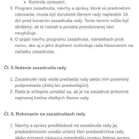
Kontrola uznesení.
Program zasadnutia, návrhy a správy, ktoré sú predmetom
rokovania, musia byť doručené členom rady najneskôr 14
dní pred konaním zasadnutia rady. Tento termín môže byť
skrátený, ak to rozsah a povaha prerokúvanej veci
nevylučuje.
O prijatí návrhu programu zasadnutia, námietkach proti
nemu, ako aj o jeho doplnení rozhoduje rada hlasovaním na
začiatku zasadnutia.
Čl. 5.Vedenie zasadnutia rady
Zasadnutie rady vedie predseda rady alebo ním poverený
podpredseda (ďalej len predsedajúci).
Rada je schopná uznášať sa, ak je na zasadnutí prítomná
najmenej tretina všetkých členov rady.
Čl. 6. Rokovanie na zasadnutiach rady
Návrhy a správy predkladané na zasadnutie rady jej
predsedníctvom uvedie určený člen predsedníctva rady
alebo prizvaný zástupca ústredného orgánu štátnej správy,