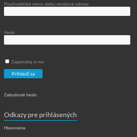
Používateľské meno alebo emailová adresa
Heslo
Zapamätaj si ma
Zabudnuté heslo
Odkazy pre prihlásených
Hlasovania