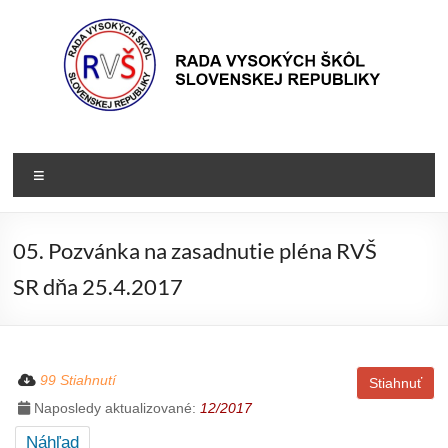
Prejsť
na
obsah
Rada
Rada
vysokých
VŠ
Menu
škôl
Slovenskej
republiky
05. Pozvánka na zasadnutie pléna RVŠ
SR dňa 25.4.2017
99 Stiahnutí
Stiahnuť
Naposledy aktualizované:
12/2017
Náhľad