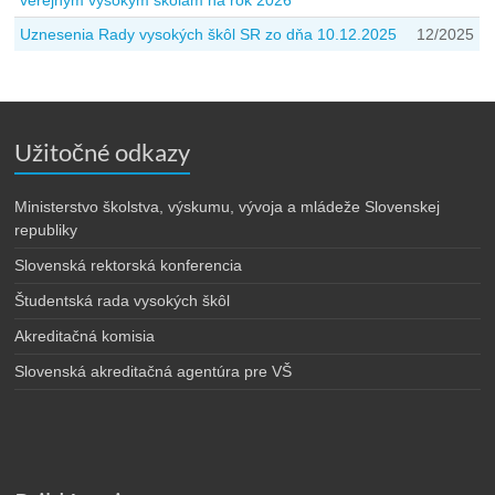
verejným vysokým školám na rok 2026
Uznesenia Rady vysokých škôl SR zo dňa 10.12.2025
12/2025
Užitočné odkazy
Ministerstvo školstva, výskumu, vývoja a mládeže Slovenskej
republiky
Slovenská rektorská konferencia
Študentská rada vysokých škôl
Akreditačná komisia
Slovenská akreditačná agentúra pre VŠ