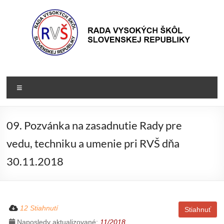
Prejsť
na
obsah
Rada
Rada
vysokých
VŠ
Menu
škôl
Slovenskej
republiky
09. Pozvánka na zasadnutie Rady pre
vedu, techniku a umenie pri RVŠ dňa
30.11.2018
12 Stiahnutí
Stiahnuť
Naposledy aktualizované:
11/2018