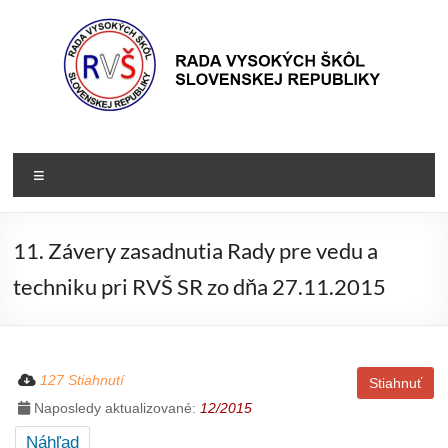
Prejsť
na
obsah
Rada
Rada
vysokých
VŠ
Menu
škôl
Slovenskej
republiky
11. Závery zasadnutia Rady pre vedu a
techniku pri RVŠ SR zo dňa 27.11.2015
127 Stiahnutí
Stiahnuť
Naposledy aktualizované:
12/2015
Náhľad