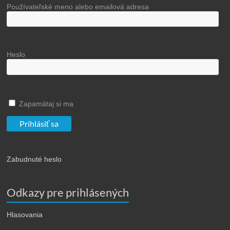
Používateľské meno alebo emailová adresa
Heslo
Zapamätaj si ma
Zabudnuté heslo
Odkazy pre prihlásených
Hlasovania