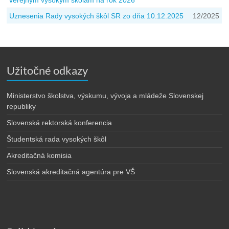
verejným vysokým školám na rok 2026
Uznesenia Rady vysokých škôl SR zo dňa 10.12.2025
12/2025
Užitočné odkazy
Ministerstvo školstva, výskumu, vývoja a mládeže Slovenskej
republiky
Slovenská rektorská konferencia
Študentská rada vysokých škôl
Akreditačná komisia
Slovenská akreditačná agentúra pre VŠ