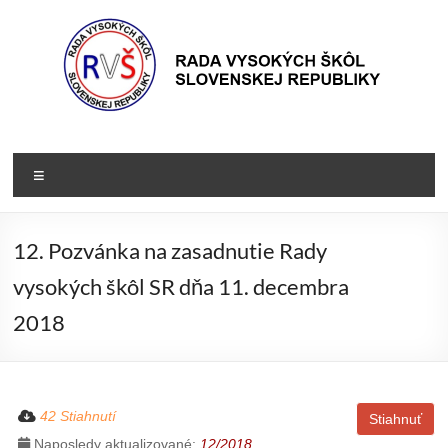
Prejsť
na
obsah
Rada
Rada
vysokých
VŠ
Menu
škôl
Slovenskej
republiky
12. Pozvánka na zasadnutie Rady
vysokých škôl SR dňa 11. decembra
2018
42 Stiahnutí
Stiahnuť
Naposledy aktualizované:
12/2018