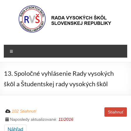
Prejsť
na
obsah
Rada
Rada
vysokých
VŠ
Menu
škôl
Slovenskej
republiky
13. Spoločné vyhlásenie Rady vysokých
škôl a Študentskej rady vysokých škôl
102 Stiahnutí
Stiahnuť
Naposledy aktualizované:
11/2016
Náhľad