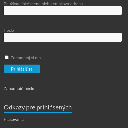
Používateľské meno alebo emailová adresa
Heslo
Zapamätaj si ma
Zabudnuté heslo
Odkazy pre prihlásených
Hlasovania