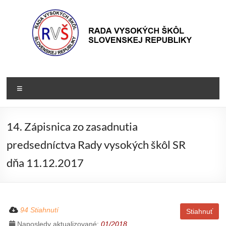
Prejsť
na
obsah
Rada
Rada
vysokých
VŠ
Menu
škôl
Slovenskej
republiky
14. Zápisnica zo zasadnutia
predsedníctva Rady vysokých škôl SR
dňa 11.12.2017
94 Stiahnutí
Stiahnuť
Naposledy aktualizované:
01/2018