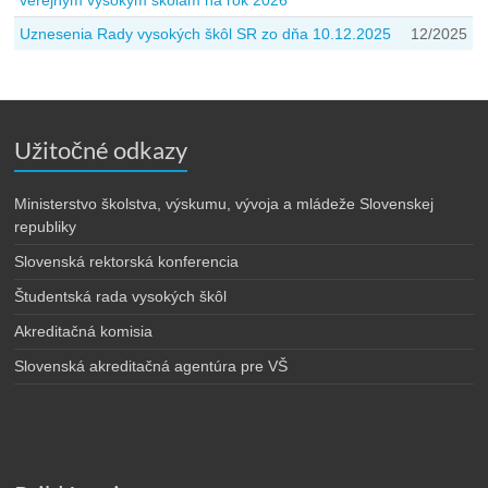
verejným vysokým školám na rok 2026
Uznesenia Rady vysokých škôl SR zo dňa 10.12.2025
12/2025
Užitočné odkazy
Ministerstvo školstva, výskumu, vývoja a mládeže Slovenskej
republiky
Slovenská rektorská konferencia
Študentská rada vysokých škôl
Akreditačná komisia
Slovenská akreditačná agentúra pre VŠ