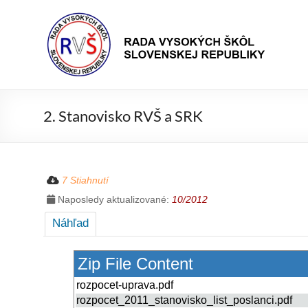
Prejsť
Rada
na
Rada
obsah
vysokých
VŠ
škôl
Slovenskej
republiky
2. Stanovisko RVŠ a SRK
7 Stiahnutí
Naposledy aktualizované:
10/2012
Náhľad