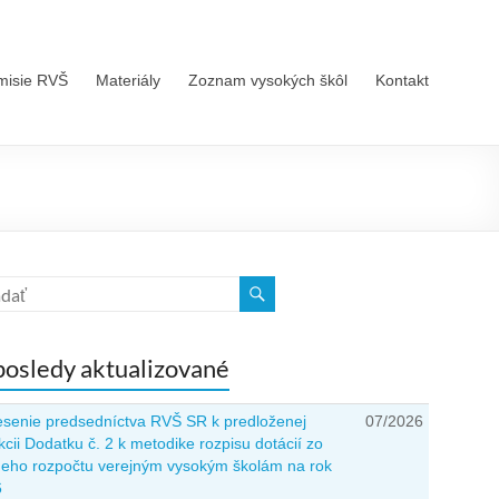
misie RVŠ
Materiály
Zoznam vysokých škôl
Kontakt
osledy aktualizované
senie predsedníctva RVŠ SR k predloženej
07/2026
kcii Dodatku č. 2 k metodike rozpisu dotácií zo
neho rozpočtu verejným vysokým školám na rok
6