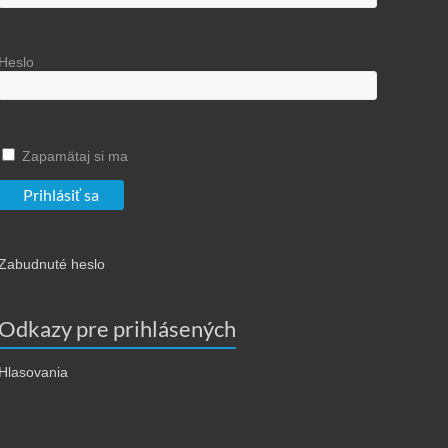
Heslo
Zapamätaj si ma
Zabudnuté heslo
Odkazy pre prihlásených
Hlasovania