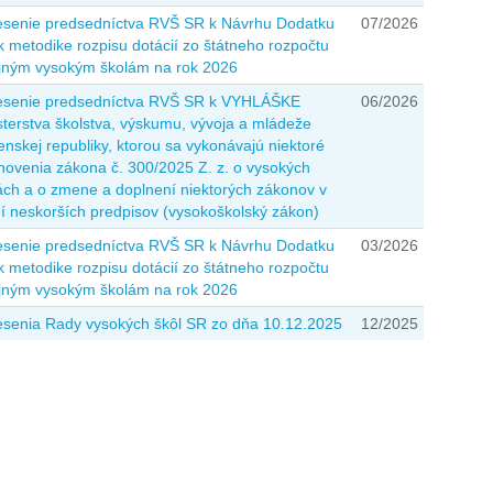
senie predsedníctva RVŠ SR k Návrhu Dodatku
07/2026
 k metodike rozpisu dotácií zo štátneho rozpočtu
jným vysokým školám na rok 2026
senie predsedníctva RVŠ SR k VYHLÁŠKE
06/2026
sterstva školstva, výskumu, vývoja a mládeže
enskej republiky, ktorou sa vykonávajú niektoré
novenia zákona č. 300/2025 Z. z. o vysokých
ách a o zmene a doplnení niektorých zákonov v
í neskorších predpisov (vysokoškolský zákon)
senie predsedníctva RVŠ SR k Návrhu Dodatku
03/2026
 k metodike rozpisu dotácií zo štátneho rozpočtu
jným vysokým školám na rok 2026
senia Rady vysokých škôl SR zo dňa 10.12.2025
12/2025