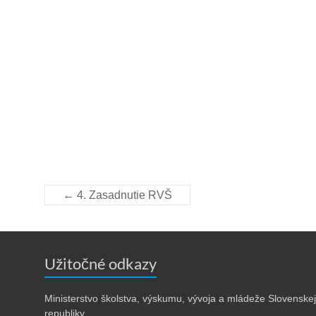
←
4. Zasadnutie RVŠ
Užitočné odkazy
Ministerstvo školstva, výskumu, vývoja a mládeže Slovenskej
republiky