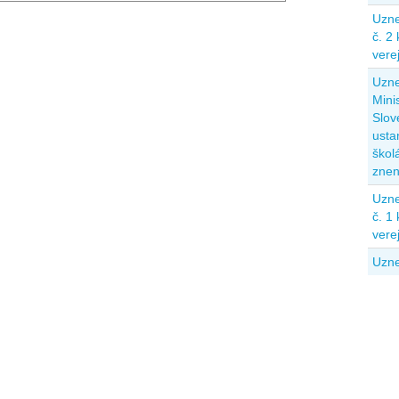
Uzne
č. 2
vere
Uzne
Mini
Slov
usta
škol
znen
Uzne
č. 1
vere
Uzne