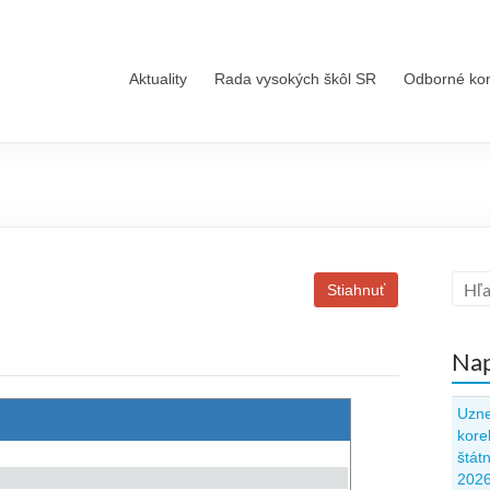
Aktuality
Rada vysokých škôl SR
Odborné ko
Stiahnuť
Nap
Uzne
kore
štát
202