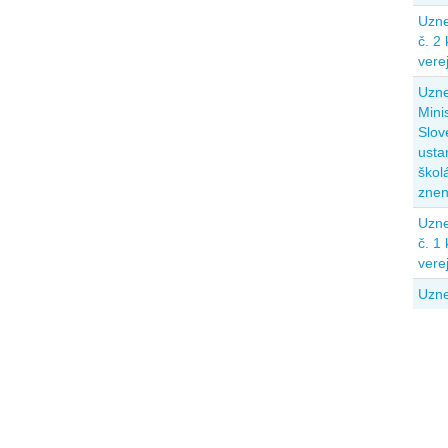
Uzne
č. 2
vere
Uzne
Mini
Slov
usta
škol
znen
Uzne
č. 1
vere
Uzne