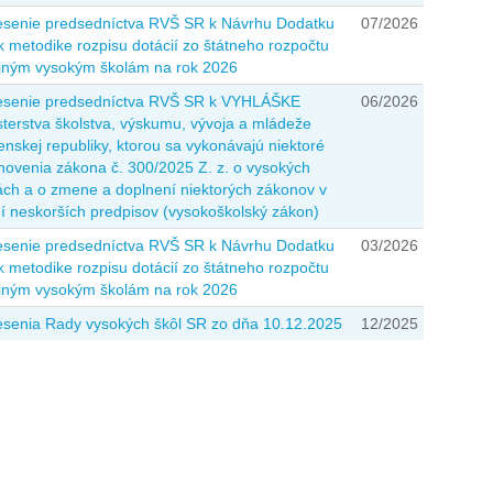
senie predsedníctva RVŠ SR k Návrhu Dodatku
07/2026
 k metodike rozpisu dotácií zo štátneho rozpočtu
jným vysokým školám na rok 2026
senie predsedníctva RVŠ SR k VYHLÁŠKE
06/2026
sterstva školstva, výskumu, vývoja a mládeže
enskej republiky, ktorou sa vykonávajú niektoré
novenia zákona č. 300/2025 Z. z. o vysokých
ách a o zmene a doplnení niektorých zákonov v
í neskorších predpisov (vysokoškolský zákon)
senie predsedníctva RVŠ SR k Návrhu Dodatku
03/2026
 k metodike rozpisu dotácií zo štátneho rozpočtu
jným vysokým školám na rok 2026
senia Rady vysokých škôl SR zo dňa 10.12.2025
12/2025