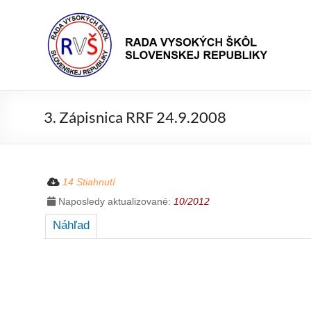
Prejsť
Rada
na
Rada
obsah
vysokých
VŠ
škôl
Slovenskej
republiky
3. Zápisnica RRF 24.9.2008
14 Stiahnutí
Naposledy aktualizované:
10/2012
Náhľad