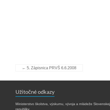
←
5. Zápisnica PRVŠ 6.6.2008
Užitočné odkazy
Ministerstvo školstva, výskumu, vývoja a mládeže Slovenskej
republiky