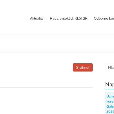
Aktuality
Rada vysokých škôl SR
Odborné ko
Stiahnuť
Nap
Uzne
kore
štát
202