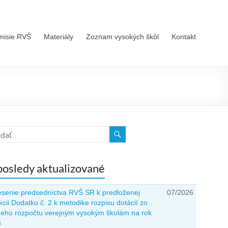
misie RVŠ
Materiály
Zoznam vysokých škôl
Kontakt
osledy aktualizované
senie predsedníctva RVŠ SR k predloženej
07/2026
kcii Dodatku č. 2 k metodike rozpisu dotácií zo
neho rozpočtu verejným vysokým školám na rok
6