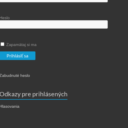
Heslo
Zapamätaj si ma
Zabudnuté heslo
Odkazy pre prihlásených
Hlasovania