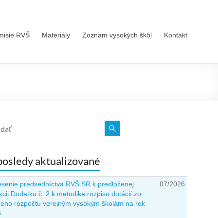
misie RVŠ
Materiály
Zoznam vysokých škôl
Kontakt
osledy aktualizované
senie predsedníctva RVŠ SR k predloženej
07/2026
kcii Dodatku č. 2 k metodike rozpisu dotácií zo
neho rozpočtu verejným vysokým školám na rok
6