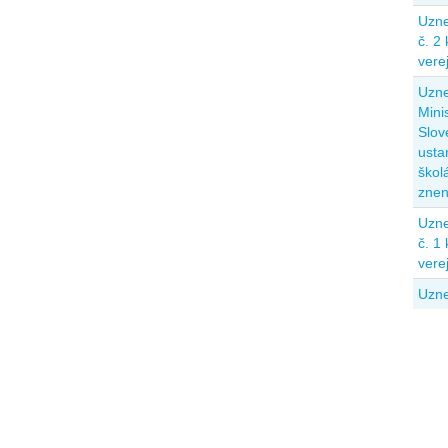
Uzne
č. 2
vere
Uzne
Mini
Slov
usta
škol
znen
Uzne
č. 1
vere
Uzne