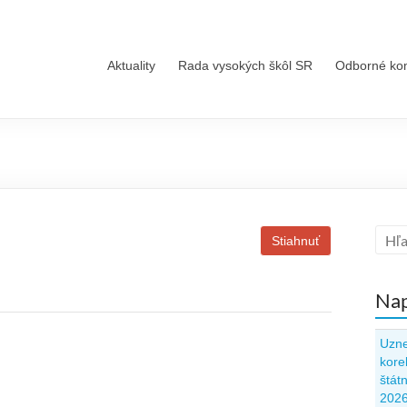
Aktuality
Rada vysokých škôl SR
Odborné ko
Stiahnuť
Nap
Uzne
kore
štát
202