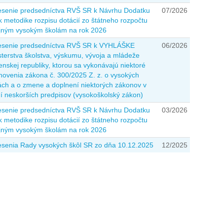
senie predsedníctva RVŠ SR k Návrhu Dodatku
07/2026
 k metodike rozpisu dotácií zo štátneho rozpočtu
jným vysokým školám na rok 2026
senie predsedníctva RVŠ SR k VYHLÁŠKE
06/2026
sterstva školstva, výskumu, vývoja a mládeže
enskej republiky, ktorou sa vykonávajú niektoré
novenia zákona č. 300/2025 Z. z. o vysokých
ách a o zmene a doplnení niektorých zákonov v
í neskorších predpisov (vysokoškolský zákon)
senie predsedníctva RVŠ SR k Návrhu Dodatku
03/2026
 k metodike rozpisu dotácií zo štátneho rozpočtu
jným vysokým školám na rok 2026
senia Rady vysokých škôl SR zo dňa 10.12.2025
12/2025