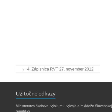
←
4. Zápisnica RVT 27. november 2012
Užitočné odkazy
Ministerstvo školstva, výskumu, vývoja a mládeže Slovenskej
republiky