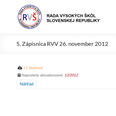
Prejsť
Rada
na
Rada
obsah
vysokých
VŠ
škôl
Slovenskej
republiky
5. Zápisnica RVV 26. november 2012
13 Stiahnutí
Naposledy aktualizované:
12/2012
Náhľad