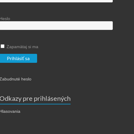
Heslo
Zapamätaj si ma
Zabudnuté heslo
Odkazy pre prihlásených
Hlasovania