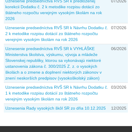
Uznesenie predsedníctva RVŠ SR k predloženej
07/2026
korekcii Dodatku č. 2 k metodike rozpisu dotácií zo
štátneho rozpočtu verejným vysokým školám na rok
2026
Uznesenie predsedníctva RVŠ SR k Návrhu Dodatku č.
07/2026
2 k metodike rozpisu dotácií zo štátneho rozpočtu
verejným vysokým školám na rok 2026
Uznesenie predsedníctva RVŠ SR k VYHLÁŠKE
06/2026
Ministerstva školstva, výskumu, vývoja a mládeže
Slovenskej republiky, ktorou sa vykonávajú niektoré
ustanovenia zákona č. 300/2025 Z. z. o vysokých
školách a o zmene a doplnení niektorých zákonov v
znení neskorších predpisov (vysokoškolský zákon)
Uznesenie predsedníctva RVŠ SR k Návrhu Dodatku č.
03/2026
1 k metodike rozpisu dotácií zo štátneho rozpočtu
verejným vysokým školám na rok 2026
Uznesenia Rady vysokých škôl SR zo dňa 10.12.2025
12/2025