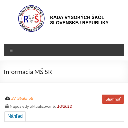
Prejsť
na
obsah
Rada
Rada
vysokých
VŠ
Menu
škôl
Slovenskej
republiky
Informácia MŠ SR
27 Stiahnutí
Stiahnuť
Naposledy aktualizované:
10/2012
Náhľad