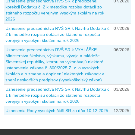
Uznesenie predsedníctva RVŠ SR k predloženej
07/2026
korekcii Dodatku č. 2 k metodike rozpisu dotácií zo
štátneho rozpočtu verejným vysokým školám na rok
2026
Uznesenie predsedníctva RVŠ SR k Návrhu Dodatku č.
07/2026
2 k metodike rozpisu dotácií zo štátneho rozpočtu
verejným vysokým školám na rok 2026
Uznesenie predsedníctva RVŠ SR k VYHLÁŠKE
06/2026
Ministerstva školstva, výskumu, vývoja a mládeže
Slovenskej republiky, ktorou sa vykonávajú niektoré
ustanovenia zákona č. 300/2025 Z. z. o vysokých
školách a o zmene a doplnení niektorých zákonov v
znení neskorších predpisov (vysokoškolský zákon)
Uznesenie predsedníctva RVŠ SR k Návrhu Dodatku č.
03/2026
1 k metodike rozpisu dotácií zo štátneho rozpočtu
verejným vysokým školám na rok 2026
Uznesenia Rady vysokých škôl SR zo dňa 10.12.2025
12/2025