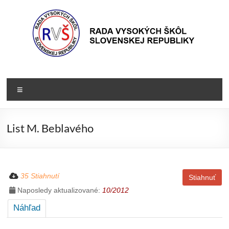
Prejsť
na
obsah
Rada
Rada
vysokých
VŠ
Menu
škôl
Slovenskej
republiky
List M. Beblavého
35 Stiahnutí
Stiahnuť
Naposledy aktualizované:
10/2012
Náhľad