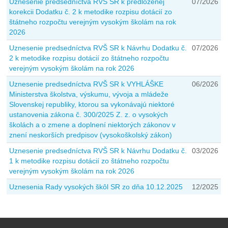
Uznesenie predsedníctva RVŠ SR k predloženej
07/2026
korekcii Dodatku č. 2 k metodike rozpisu dotácií zo
štátneho rozpočtu verejným vysokým školám na rok
2026
Uznesenie predsedníctva RVŠ SR k Návrhu Dodatku č.
07/2026
2 k metodike rozpisu dotácií zo štátneho rozpočtu
verejným vysokým školám na rok 2026
Uznesenie predsedníctva RVŠ SR k VYHLÁŠKE
06/2026
Ministerstva školstva, výskumu, vývoja a mládeže
Slovenskej republiky, ktorou sa vykonávajú niektoré
ustanovenia zákona č. 300/2025 Z. z. o vysokých
školách a o zmene a doplnení niektorých zákonov v
znení neskorších predpisov (vysokoškolský zákon)
Uznesenie predsedníctva RVŠ SR k Návrhu Dodatku č.
03/2026
1 k metodike rozpisu dotácií zo štátneho rozpočtu
verejným vysokým školám na rok 2026
Uznesenia Rady vysokých škôl SR zo dňa 10.12.2025
12/2025