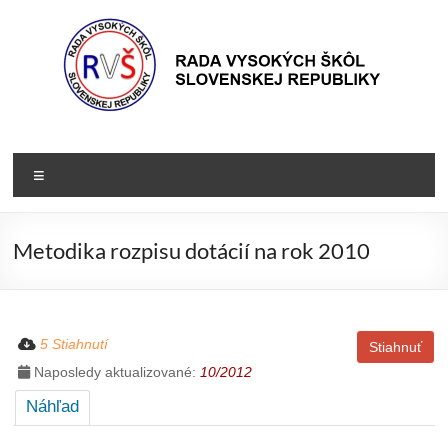
Prejsť
na
obsah
Rada
Rada
vysokých
VŠ
Menu
škôl
Slovenskej
republiky
Metodika rozpisu dotácií na rok 2010
5 Stiahnutí
Stiahnuť
Naposledy aktualizované:
10/2012
Náhľad