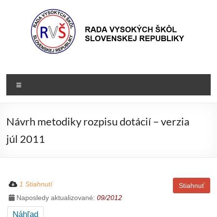
Prejsť
na
obsah
Rada
Rada
vysokých
VŠ
Menu
škôl
Slovenskej
republiky
Návrh metodiky rozpisu dotácií – verzia
júl 2011
1 Stiahnutí
Stiahnuť
Naposledy aktualizované:
09/2012
Náhľad