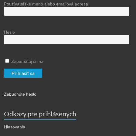
Používateľské meno alebo emailová adresa
Heslo
Zapamätaj si ma
Zabudnuté heslo
Odkazy pre prihlásených
Hlasovania