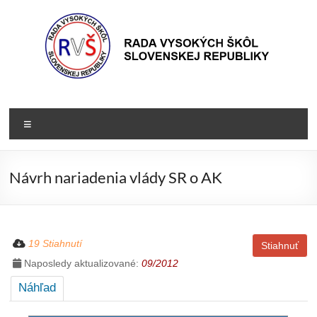
Prejsť
na
obsah
Rada
Rada
vysokých
VŠ
Menu
škôl
Slovenskej
republiky
Návrh nariadenia vlády SR o AK
19 Stiahnutí
Stiahnuť
Naposledy aktualizované:
09/2012
Náhľad