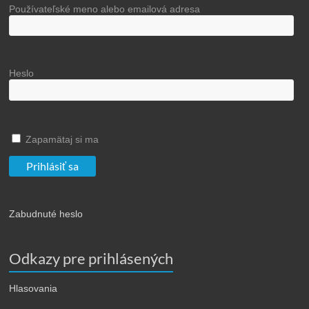
Používateľské meno alebo emailová adresa
Heslo
Zapamätaj si ma
Zabudnuté heslo
Odkazy pre prihlásených
Hlasovania