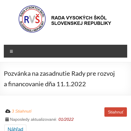
Prejsť
na
obsah
Rada
Rada
vysokých
VŠ
Menu
škôl
Slovenskej
republiky
Pozvánka na zasadnutie Rady pre rozvoj
a financovanie dňa 11.1.2022
3 Stiahnutí
Stiahnuť
Naposledy aktualizované:
01/2022
Náhľad