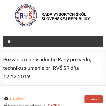
Prejsť
na
obsah
Rada
Rada
vysokých
VŠ
Menu
škôl
Slovenskej
republiky
Pozvánka na zasadnutie Rady pre vedu,
techniku a umenie pri RVŠ SR dňa
12.12.2019
2 Stiahnutí
Stiahnuť
Naposledy aktualizované:
12/2019