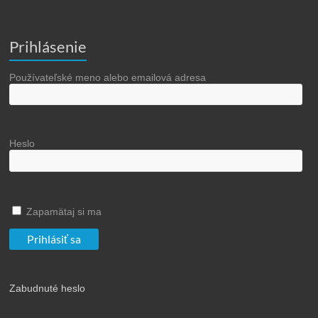
Prihlásenie
Používateľské meno alebo emailová adresa
Heslo
Zapamätaj si ma
Zabudnuté heslo