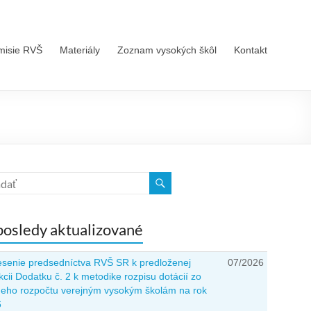
misie RVŠ
Materiály
Zoznam vysokých škôl
Kontakt
osledy aktualizované
senie predsedníctva RVŠ SR k predloženej
07/2026
kcii Dodatku č. 2 k metodike rozpisu dotácií zo
neho rozpočtu verejným vysokým školám na rok
6