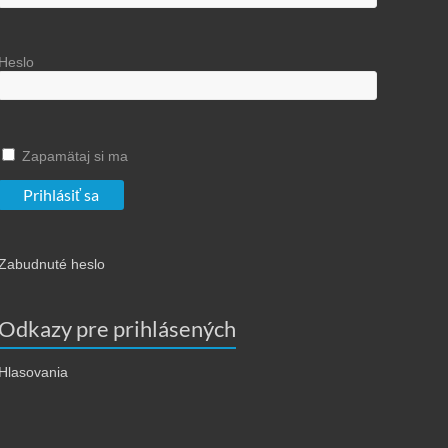
Heslo
Zapamätaj si ma
Zabudnuté heslo
Odkazy pre prihlásených
Hlasovania