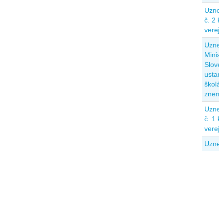
Uzne
č. 2
vere
Uzne
Mini
Slov
usta
škol
znen
Uzne
č. 1
vere
Uzne