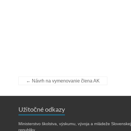
←
Návrh na vymenovanie člena AK
Užitočné odkazy
Ministerstvo školstva, výskumu, vývoja a mládeže Slovenskej
republiky