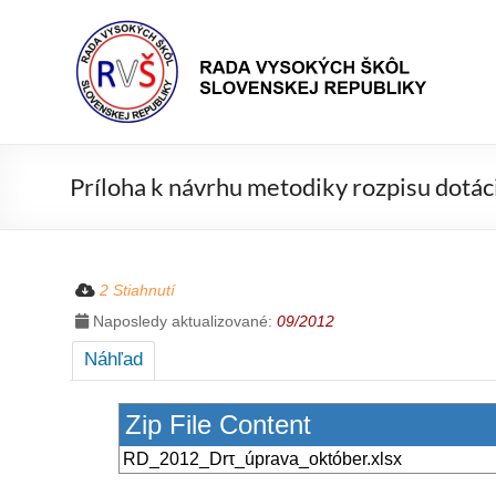
Prejsť
Rada
na
Rada
obsah
vysokých
VŠ
škôl
Slovenskej
republiky
Príloha k návrhu metodiky rozpisu dotác
2 Stiahnutí
Naposledy aktualizované:
09/2012
Náhľad