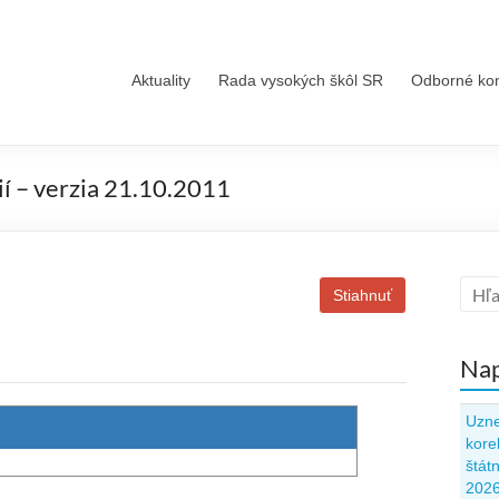
Aktuality
Rada vysokých škôl SR
Odborné ko
ií – verzia 21.10.2011
Stiahnuť
Nap
Uzne
kore
štát
202