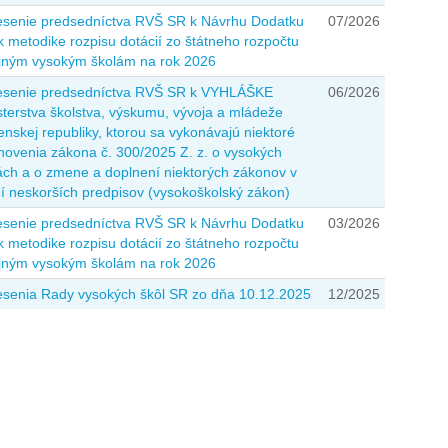
senie predsedníctva RVŠ SR k Návrhu Dodatku
07/2026
 k metodike rozpisu dotácií zo štátneho rozpočtu
jným vysokým školám na rok 2026
senie predsedníctva RVŠ SR k VYHLÁŠKE
06/2026
sterstva školstva, výskumu, vývoja a mládeže
enskej republiky, ktorou sa vykonávajú niektoré
novenia zákona č. 300/2025 Z. z. o vysokých
ách a o zmene a doplnení niektorých zákonov v
í neskorších predpisov (vysokoškolský zákon)
senie predsedníctva RVŠ SR k Návrhu Dodatku
03/2026
 k metodike rozpisu dotácií zo štátneho rozpočtu
jným vysokým školám na rok 2026
senia Rady vysokých škôl SR zo dňa 10.12.2025
12/2025