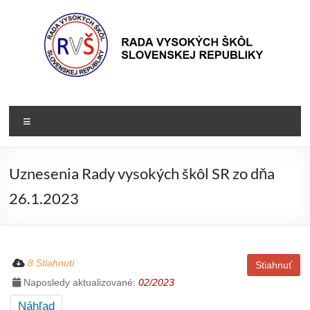
Prejsť
na
obsah
Rada
Rada
vysokých
VŠ
Menu
škôl
Slovenskej
republiky
Uznesenia Rady vysokých škôl SR zo dňa
26.1.2023
8 Stiahnutí
Stiahnuť
Naposledy aktualizované:
02/2023
Náhľad