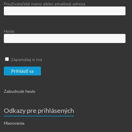
Používateľské meno alebo emailová adresa
Heslo
Zapamätaj si ma
Zabudnuté heslo
Odkazy pre prihlásených
Hlasovania