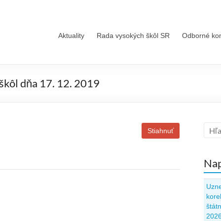
Aktuality
Rada vysokých škôl SR
Odborné ko
škôl dňa 17. 12. 2019
Stiahnuť
Nap
Uzne
kore
štát
202