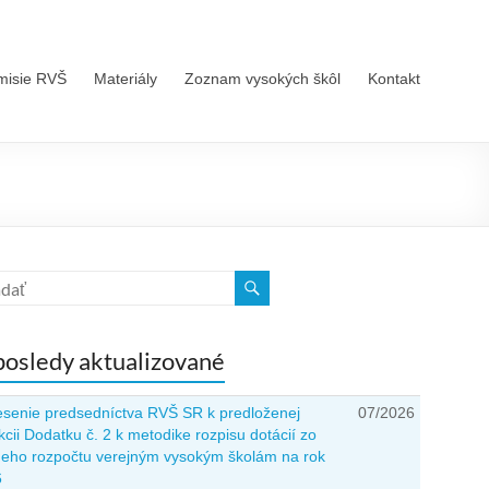
misie RVŠ
Materiály
Zoznam vysokých škôl
Kontakt
osledy aktualizované
senie predsedníctva RVŠ SR k predloženej
07/2026
kcii Dodatku č. 2 k metodike rozpisu dotácií zo
neho rozpočtu verejným vysokým školám na rok
6