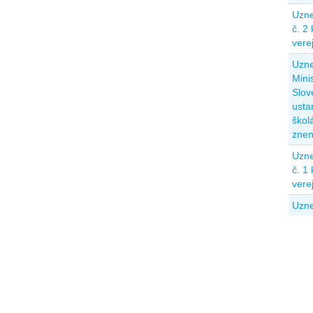
Uzne
č. 2
vere
Uzne
Mini
Slov
usta
škol
znen
Uzne
č. 1
vere
Uzne