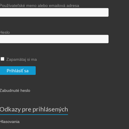
Používateľské meno alebo emailová adresa
Heslo
Zapamätaj si ma
Zabudnuté heslo
Odkazy pre prihlásených
Hlasovania