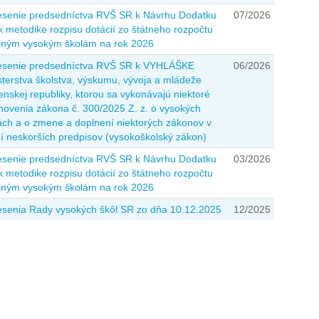
senie predsedníctva RVŠ SR k Návrhu Dodatku
07/2026
 k metodike rozpisu dotácií zo štátneho rozpočtu
jným vysokým školám na rok 2026
senie predsedníctva RVŠ SR k VYHLÁŠKE
06/2026
sterstva školstva, výskumu, vývoja a mládeže
enskej republiky, ktorou sa vykonávajú niektoré
novenia zákona č. 300/2025 Z. z. o vysokých
ách a o zmene a doplnení niektorých zákonov v
í neskorších predpisov (vysokoškolský zákon)
senie predsedníctva RVŠ SR k Návrhu Dodatku
03/2026
 k metodike rozpisu dotácií zo štátneho rozpočtu
jným vysokým školám na rok 2026
senia Rady vysokých škôl SR zo dňa 10.12.2025
12/2025