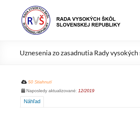
Prejsť
Rada
na
Rada
obsah
vysokých
VŠ
škôl
Slovenskej
republiky
Uznesenia zo zasadnutia Rady vysokých 
50 Stiahnutí
Naposledy aktualizované:
12/2019
Náhľad