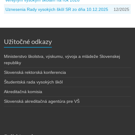
verejným vysokým školám na rok 2026
Uznesenia Rady vysokých škôl SR zo dňa 10.12.2025
12/2025
Užitočné odkazy
Ministerstvo školstva, výskumu, vývoja a mládeže Slovenskej
republiky
Slovenská rektorská konferencia
Študentská rada vysokých škôl
Akreditačná komisia
Slovenská akreditačná agentúra pre VŠ