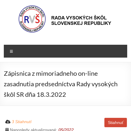
Prejsť
na
obsah
Rada
Rada
vysokých
VŠ
Menu
škôl
Slovenskej
republiky
Zápisnica z mimoriadneho on-line
zasadnutia predsedníctva Rady vysokých
škôl SR dňa 18.3.2022
3 Stiahnutí
Stiahnuť
Naposledy aktualizované:
05/2022