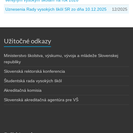
verejným vysokým školám na rok 2026
Uznesenia Rady vysokých škôl SR zo dňa 10.12.2025
12/2025
Užitočné odkazy
Ministerstvo školstva, výskumu, vývoja a mládeže Slovenskej
republiky
Slovenská rektorská konferencia
Študentská rada vysokých škôl
Akreditačná komisia
Slovenská akreditačná agentúra pre VŠ