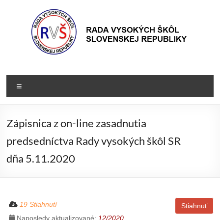
Prejsť
na
obsah
Rada
Rada
vysokých
VŠ
Menu
škôl
Slovenskej
republiky
Zápisnica z on-line zasadnutia
predsedníctva Rady vysokých škôl SR
dňa 5.11.2020
19 Stiahnutí
Stiahnuť
Naposledy aktualizované:
12/2020