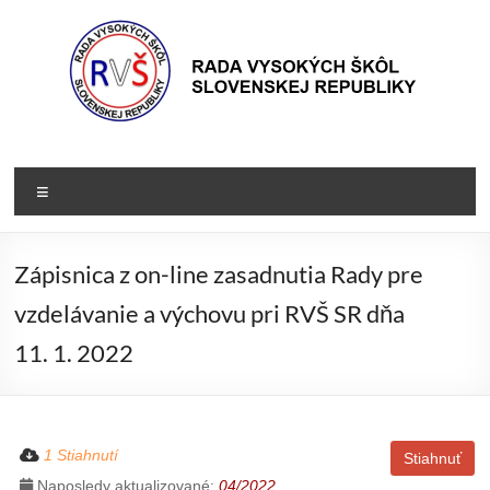
Prejsť
na
obsah
Rada
Rada
vysokých
VŠ
Menu
škôl
Slovenskej
republiky
Zápisnica z on-line zasadnutia Rady pre
vzdelávanie a výchovu pri RVŠ SR dňa
11. 1. 2022
1 Stiahnutí
Stiahnuť
Naposledy aktualizované:
04/2022