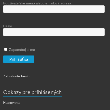
Používateľské meno alebo emailová adresa
Heslo
Zapamätaj si ma
Zabudnuté heslo
Odkazy pre prihlásených
Hlasovania