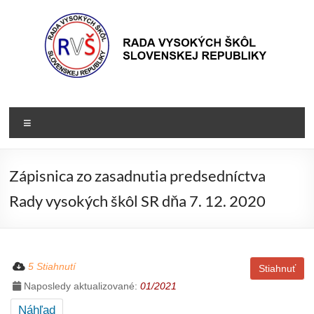
Prejsť
na
obsah
Rada
Rada
vysokých
VŠ
Menu
škôl
Slovenskej
republiky
Zápisnica zo zasadnutia predsedníctva
Rady vysokých škôl SR dňa 7. 12. 2020
5 Stiahnutí
Stiahnuť
Naposledy aktualizované:
01/2021
Náhľad