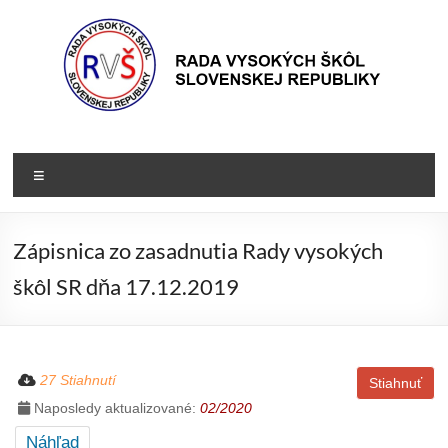
Prejsť
na
obsah
Rada
Rada
vysokých
VŠ
Menu
škôl
Slovenskej
republiky
Zápisnica zo zasadnutia Rady vysokých
škôl SR dňa 17.12.2019
27 Stiahnutí
Stiahnuť
Naposledy aktualizované:
02/2020
Náhľad