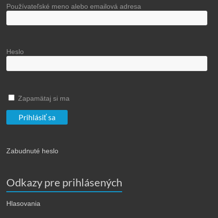
Používateľské meno alebo emailová adresa
Heslo
Zapamätaj si ma
Zabudnuté heslo
Odkazy pre prihlásených
Hlasovania