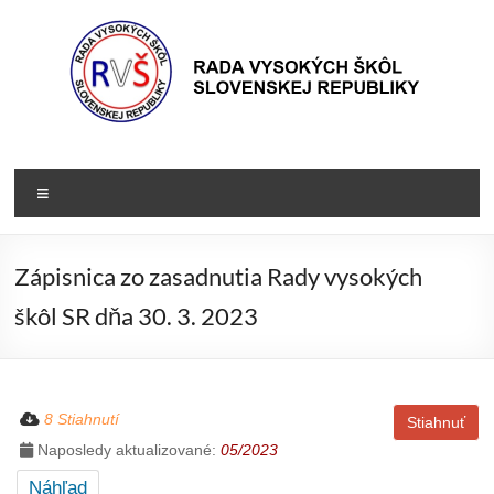
Prejsť
na
obsah
Rada
Rada
vysokých
VŠ
Menu
škôl
Slovenskej
republiky
Zápisnica zo zasadnutia Rady vysokých
škôl SR dňa 30. 3. 2023
8 Stiahnutí
Stiahnuť
Naposledy aktualizované:
05/2023
Náhľad