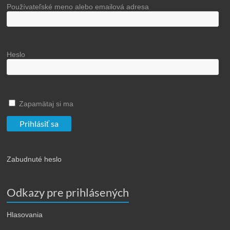
Používateľské meno alebo emailová adresa
Heslo
Zapamätaj si ma
Zabudnuté heslo
Odkazy pre prihlásených
Hlasovania