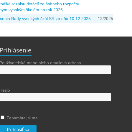
odike rozpisu dotácií zo štátneho rozpočtu
jným vysokým školám na rok 2026
senia Rady vysokých škôl SR zo dňa 10.12.2025
12/2025
Prihlásenie
Používateľské meno alebo emailová adresa
Heslo
Zapamätaj si ma