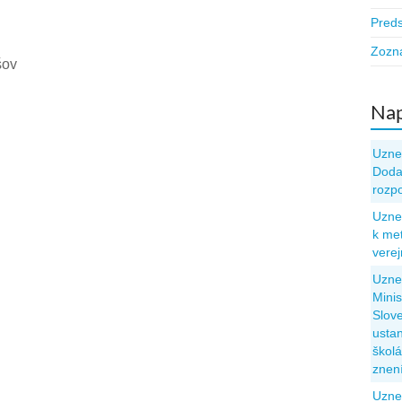
Pred
Zozn
šov
Nap
Uzne
Dodat
rozp
Uzne
k met
vere
Uzne
Minis
Slove
usta
škol
znen
Uzne