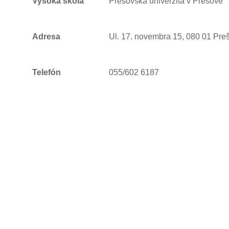
Vysoká škola
Prešovská univerzita v Prešove
Adresa
Ul. 17. novembra 15, 080 01 Pre
Telefón
055/602 6187