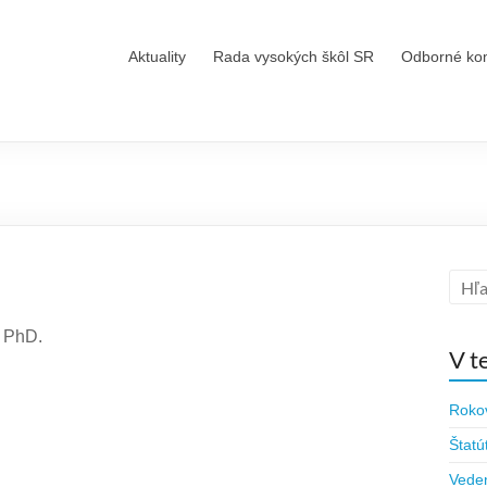
Aktuality
Rada vysokých škôl SR
Odborné ko
 PhD.
V t
Roko
Štatú
Vede