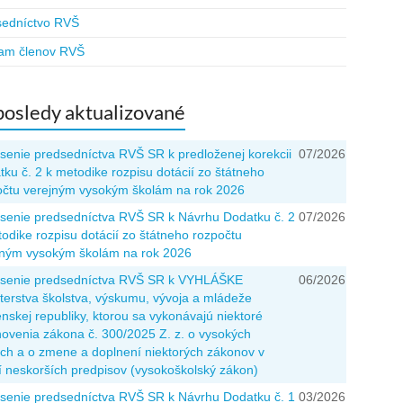
sedníctvo RVŠ
am členov RVŠ
osledy aktualizované
senie predsedníctva RVŠ SR k predloženej korekcii
07/2026
ku č. 2 k metodike rozpisu dotácií zo štátneho
očtu verejným vysokým školám na rok 2026
senie predsedníctva RVŠ SR k Návrhu Dodatku č. 2
07/2026
odike rozpisu dotácií zo štátneho rozpočtu
jným vysokým školám na rok 2026
senie predsedníctva RVŠ SR k VYHLÁŠKE
06/2026
terstva školstva, výskumu, vývoja a mládeže
nskej republiky, ktorou sa vykonávajú niektoré
novenia zákona č. 300/2025 Z. z. o vysokých
ách a o zmene a doplnení niektorých zákonov v
í neskorších predpisov (vysokoškolský zákon)
senie predsedníctva RVŠ SR k Návrhu Dodatku č. 1
03/2026