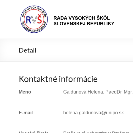
Prejsť
Rada
na
Rada
obsah
vysokých
VŠ
škôl
Slovenskej
republiky
Detail
Kontaktné informácie
Meno
Galdunová Helena, PaedDr. Mgr.
E-mail
helena.galdunova@unipo.sk