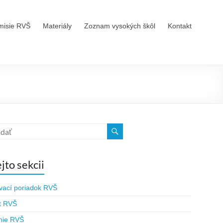
misie RVŠ
Materiály
Zoznam vysokých škôl
Kontakt
ejto sekcii
vací poriadok RVŠ
t RVŠ
nie RVŠ