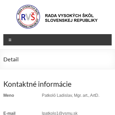
Prejsť
na
obsah
Rada
Rada
Menu
vysokých
VŠ
škôl
Slovenskej
Detail
republiky
Kontaktné informácie
Meno
Patkoló Ladislav, Mgr. art., ArtD.
E-mail
lpatkolo1@vsmu.sk