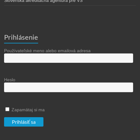
Slovenská akreditačná agentúra pre VŠ
Prihlásenie
Používateľské meno alebo emailová adresa
Heslo
Zapamätaj si ma