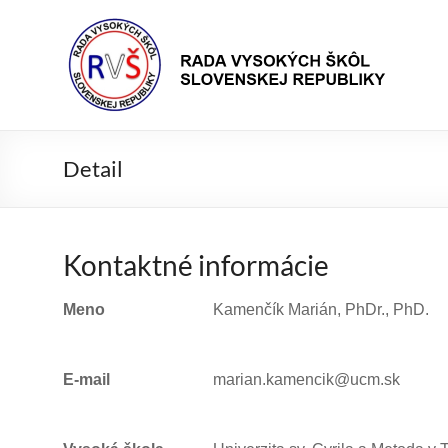
Prejsť
Rada
na
Rada
obsah
vysokých
VŠ
škôl
Slovenskej
republiky
Detail
Kontaktné informácie
Meno
Kamenčík Marián, PhDr., PhD.
E-mail
marian.kamencik@ucm.sk