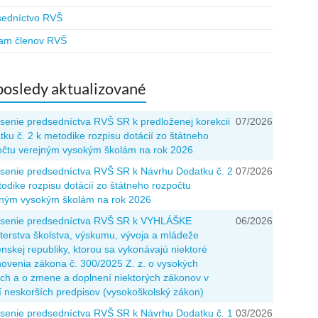
sedníctvo RVŠ
am členov RVŠ
osledy aktualizované
senie predsedníctva RVŠ SR k predloženej korekcii
07/2026
ku č. 2 k metodike rozpisu dotácií zo štátneho
očtu verejným vysokým školám na rok 2026
senie predsedníctva RVŠ SR k Návrhu Dodatku č. 2
07/2026
odike rozpisu dotácií zo štátneho rozpočtu
jným vysokým školám na rok 2026
senie predsedníctva RVŠ SR k VYHLÁŠKE
06/2026
terstva školstva, výskumu, vývoja a mládeže
nskej republiky, ktorou sa vykonávajú niektoré
novenia zákona č. 300/2025 Z. z. o vysokých
ách a o zmene a doplnení niektorých zákonov v
í neskorších predpisov (vysokoškolský zákon)
senie predsedníctva RVŠ SR k Návrhu Dodatku č. 1
03/2026