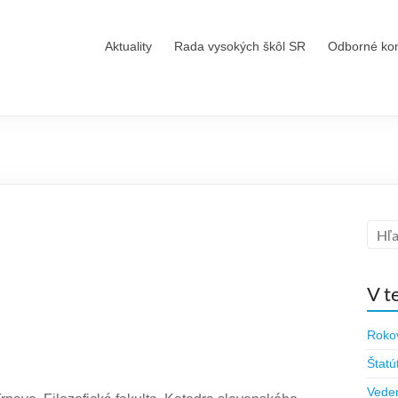
Aktuality
Rada vysokých škôl SR
Odborné ko
V t
Roko
Štatú
Vede