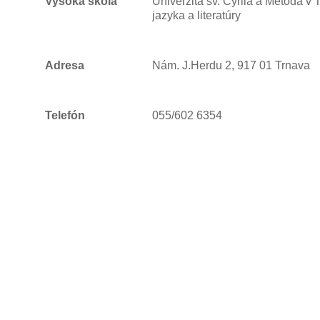
Vysoká škola
Univerzita sv. Cyrila a Metoda v 
jazyka a literatúry
Adresa
Nám. J.Herdu 2, 917 01 Trnava
Telefón
055/602 6354