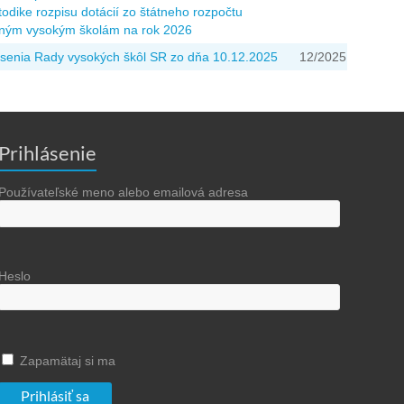
odike rozpisu dotácií zo štátneho rozpočtu
jným vysokým školám na rok 2026
senia Rady vysokých škôl SR zo dňa 10.12.2025
12/2025
Prihlásenie
Používateľské meno alebo emailová adresa
Heslo
Zapamätaj si ma