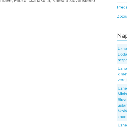
Trnave, Filozofická fakulta, Katedra slovenského
Pred
Zozn
Nap
Uzne
Dodat
rozp
Uzne
k met
vere
Uzne
Minis
Slove
usta
škol
znen
Uzne