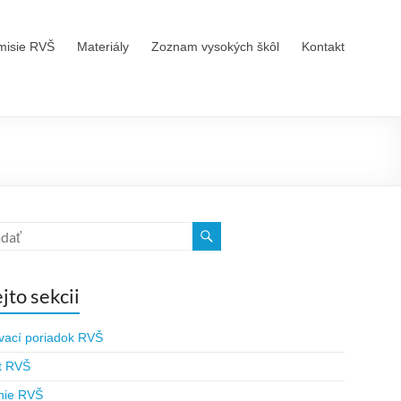
misie RVŠ
Materiály
Zoznam vysokých škôl
Kontakt
ejto sekcii
vací poriadok RVŠ
t RVŠ
nie RVŠ