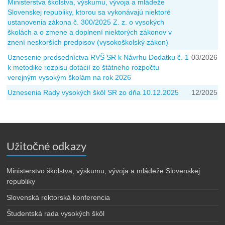
Ministerstva školstva, výskumu, vývoja a mládeže
Slovenskej republiky, ktorou sa vykonávajú niektoré
ustanovenia zákona č. 300/2025 Z. z. o vysokých
školách a o zmene a doplnení niektorých zákonov v
znení neskorších predpisov (vysokoškolský zákon)
Uznesenie predsedníctva RVŠ SR k Návrhu Dodatku č. 1
03/2026
k metodike rozpisu dotácií zo štátneho rozpočtu
verejným vysokým školám na rok 2026
Uznesenia Rady vysokých škôl SR zo dňa 10.12.2025
12/2025
Užitočné odkazy
Ministerstvo školstva, výskumu, vývoja a mládeže Slovenskej
republiky
Slovenská rektorská konferencia
Študentská rada vysokých škôl