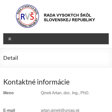
Prejsť
na
obsah
Rada
Rada
Menu
vysokých
VŠ
škôl
Slovenskej
Detail
republiky
Kontaktné informácie
Meno
Qineti Artan, doc. Ing., PhD.
E-mail
artan.qineti@uniag.sk