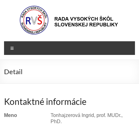
Prejsť
na
obsah
Rada
Rada
Menu
vysokých
VŠ
škôl
Slovenskej
Detail
republiky
Kontaktné informácie
Meno
Tonhajzerová Ingrid, prof. MUDr.,
PhD.