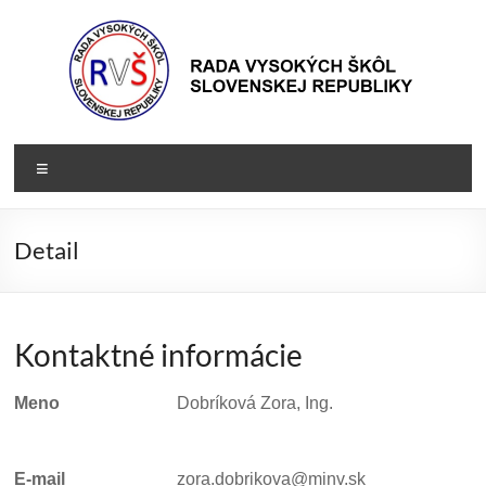
Prejsť
na
obsah
Rada
Rada
Menu
vysokých
VŠ
škôl
Slovenskej
Detail
republiky
Kontaktné informácie
Meno
Dobríková Zora, Ing.
E-mail
zora.dobrikova@minv.sk