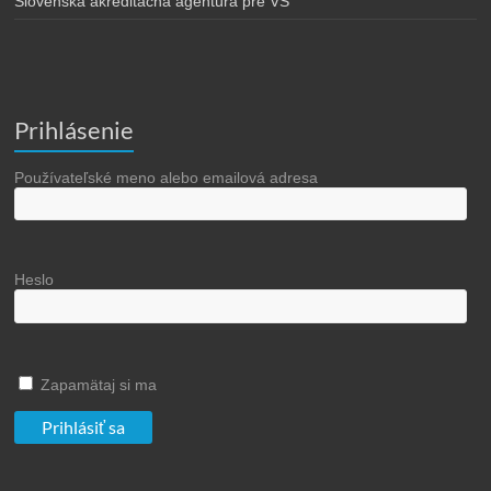
Slovenská akreditačná agentúra pre VŠ
Prihlásenie
Používateľské meno alebo emailová adresa
Heslo
Zapamätaj si ma