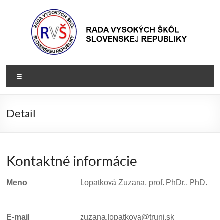
Prejsť
na
obsah
Rada
Rada
Menu
vysokých
VŠ
škôl
Slovenskej
Detail
republiky
Kontaktné informácie
Meno
Lopatková Zuzana, prof. PhDr., PhD.
E-mail
zuzana.lopatkova@truni.sk