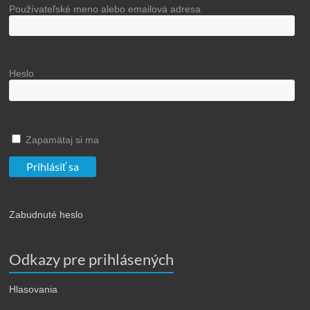
Používateľské meno alebo emailová adresa
Heslo
Zapamätaj si ma
Zabudnuté heslo
Odkazy pre prihlásených
Hlasovania