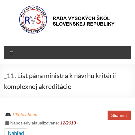
Prejsť
na
obsah
Rada
Rada
vysokých
VŠ
Menu
škôl
Slovenskej
republiky
_11. List pána ministra k návrhu kritérií
komplexnej akreditácie
103 Stiahnutí
Stiahnuť
Naposledy aktualizované:
12/2013
Náhľad