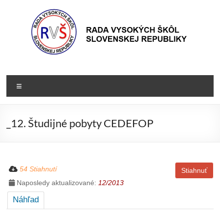
Prejsť
na
obsah
Rada
Rada
vysokých
VŠ
Menu
škôl
Slovenskej
republiky
_12. Študijné pobyty CEDEFOP
54 Stiahnutí
Stiahnuť
Naposledy aktualizované:
12/2013
Náhľad