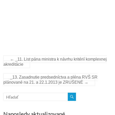
←
_11. List pána ministra k návrhu kritérií komplexnej
akreditácie
_13. Zasadnutie predsedníctva a pléna RVŠ SR
plánované na 21. a 22.1.2013 je ZRUŠENÉ
→
Naposledy aktualizované