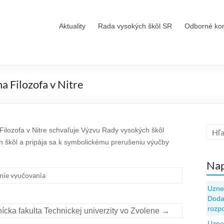
Aktuality
Rada vysokých škôl SR
Odborné ko
a Filozofa v Nitre
 Filozofa v Nitre schvaľuje Výzvu Rady vysokých škôl
 škôl a pripája sa k symbolickému prerušeniu výučby
Nap
nie vyučovania
Uzne
Dodat
rozp
ícka fakulta Technickej univerzity vo Zvolene
→
Uzne