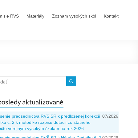
misie RVŠ
Materiály
Zoznam vysokých škôl
Kontakt
osledy aktualizované
senie predsedníctva RVŠ SR k predloženej korekcii
07/2026
ku č. 2 k metodike rozpisu dotácií zo štátneho
očtu verejným vysokým školám na rok 2026
senie predsedníctva RVŠ SR k Návrhu Dodatku č. 2
07/2026