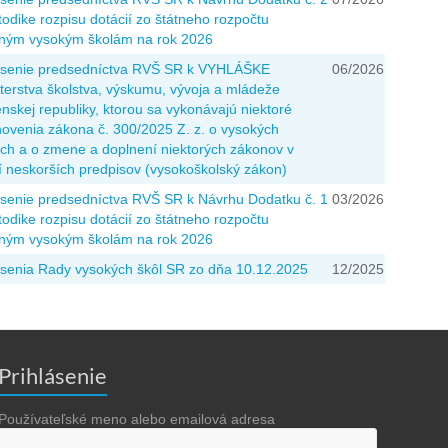
odike rozpisu dotácií zo štátneho rozpočtu
jným vysokým školám na rok 2026
senie predsedníctva RVŠ SR k VYHLÁŠKE
06/2026
terstva školstva, výskumu, vývoja a mládeže
nskej republiky, ktorou sa vykonávajú niektoré
novenia zákona č. 300/2025 Z. z. o vysokých
ách a o zmene a doplnení niektorých zákonov v
í neskorších predpisov (vysokoškolský zákon)
senie predsedníctva RVŠ SR k Návrhu Dodatku č. 1
03/2026
odike rozpisu dotácií zo štátneho rozpočtu
jným vysokým školám na rok 2026
senia Rady vysokých škôl SR zo dňa 10.12.2025
12/2025
Prihlásenie
Používateľské meno alebo emailová adresa