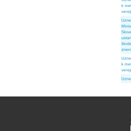
k met
vere
Uzne
Minis
Slove
usta
škol
znen
Uzne
k met
vere
Uzne