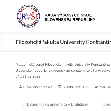
Prejsť
Rada
na
Rada
obsah
vysokých
VŠ
škôl
Slovenskej
republiky
Filozofická fakulta Univerzity Konštantín
Akademický senát Filozofickej fakulty Univerzity Konštantína
Slovenskej republiky akademickým senátom fakúlt a vysokých
dňa 21.02.2022.
Lucia Sebechlebská
17. februára 2022
Preruše
←
Ekonomická univerzita v Bratislave
Lesn