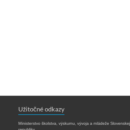
Užitočné odkazy
Ministerstvo školstva, výskumu, vývoja a mládeže Slovenskej
republiky