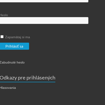
Heslo
Zapamätaj si ma
Zabudnuté heslo
Odkazy pre prihlásených
Hlasovania