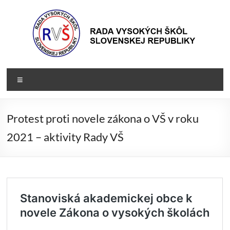
Prejsť
na
obsah
Rada
Rada
Menu
vysokých
VŠ
škôl
Slovenskej
Protest proti novele zákona o VŠ v roku
republiky
2021 – aktivity Rady VŠ