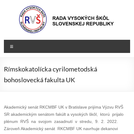
Prejsť
na
obsah
Rada
Rada
Menu
vysokých
VŠ
škôl
Slovenskej
Rímskokatolícka cyrilometodská
republiky
bohoslovecká fakulta UK
Akademický senát RKCMBF UK v Bratislave prijíma Výzvu RVŠ
SR akademickým senátom fakúlt a vysokých škôl, ktorú prijalo
plénum RVŠ na svojom zasadnutí v stredu, 9. 2. 2022.
Zároveň Akademický senát RKCMBF UK navrhuje dekanovi