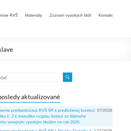
misie RVŠ
Materiály
Zoznam vysokých škôl
Kontakt
slave
osledy aktualizované
senie predsedníctva RVŠ SR k predloženej korekcii
07/2026
ku č. 2 k metodike rozpisu dotácií zo štátneho
očtu verejným vysokým školám na rok 2026
senie predsedníctva RVŠ SR k Návrhu Dodatku č. 2
07/2026