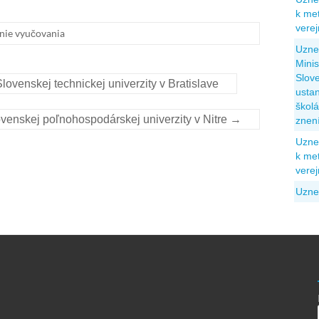
k met
vere
nie vyučovania
Uzne
Minis
Slove
lovenskej technickej univerzity v Bratislave
usta
škol
ovenskej poľnohospodárskej univerzity v Nitre
→
znen
Uzne
k met
vere
Uzne