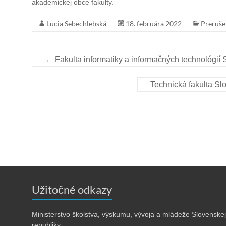
akademickej obce fakulty.
Lucia Sebechlebská
18. februára 2022
Preruše
←
Fakulta informatiky a informačných technológií S
Technická fakulta Sl
Užitočné odkazy
Ministerstvo školstva, výskumu, vývoja a mládeže Slovenskej
republiky