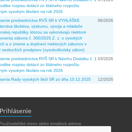
odike rozpisu dotácií zo štátneho rozpočtu
jným vysokým školám na rok 2026
senie predsedníctva RVŠ SR k VYHLÁŠKE
06/2026
terstva školstva, výskumu, vývoja a mládeže
nskej republiky, ktorou sa vykonávajú niektoré
novenia zákona č. 300/2025 Z. z. o vysokých
ách a o zmene a doplnení niektorých zákonov v
í neskorších predpisov (vysokoškolský zákon)
senie predsedníctva RVŠ SR k Návrhu Dodatku č. 1
03/2026
odike rozpisu dotácií zo štátneho rozpočtu
jným vysokým školám na rok 2026
senia Rady vysokých škôl SR zo dňa 10.12.2025
12/2025
Prihlásenie
Používateľské meno alebo emailová adresa