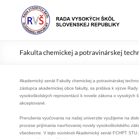
Prejsť
Rada
na
Rada
obsah
vysokých
VŠ
škôl
Slovenskej
republiky
Fakulta chemickej a potravinárskej techn
Akademický senát Fakulty chemickej a potravinárskej technoló
zástupca akademickej obce fakulty, sa pridáva k výzve Rad
vysokoškolských reprezentácií k novele zákona o vysokých š
akceptované.
Prerušenia vyučovania na našej univerzite využijeme na disk
procese prijímania navrhovanej novely vysokoškolského zá
všeobecne. V tejto súvislosti Akademický senát FCHPT STU z