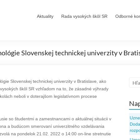
Aktuality
Rada vysokých škôl SR
Odborné ko
ológie Slovenskej technickej univerzity v Brati
gie Slovenskej technickej univerzity v Bratislave, ako
y vysokých škôl SR vzhľadom na to, že zásadné výhrady
kolách neboli v doterajšom legislatívnom procese
Nap
Uzne
usie so študentmi a zamestnancami o aktuálnej situácii v
Dodat
kona a budúcom smerovaní univerzitného vzdelávania
rozp
volá na pondelok 21.02. 2022 o 14:00 on-line stretnutie
Uzne