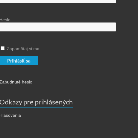
Heslo
Zapamätaj si ma
Zabudnuté heslo
Odkazy pre prihlásených
Hlasovania