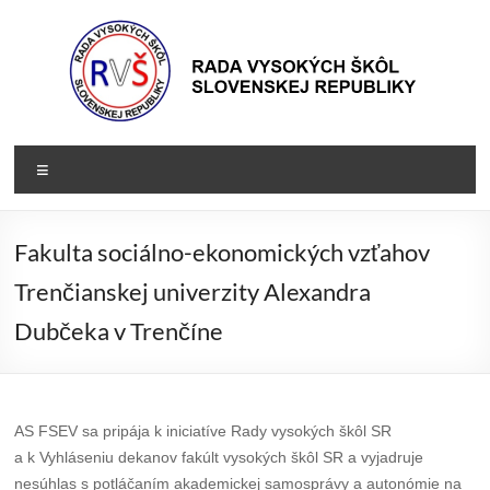
Prejsť
na
obsah
Rada
Rada
Menu
vysokých
VŠ
škôl
Slovenskej
Fakulta sociálno-ekonomických vzťahov
republiky
Trenčianskej univerzity Alexandra
Dubčeka v Trenčíne
AS FSEV sa pripája k iniciatíve Rady vysokých škôl SR
a k Vyhláseniu dekanov fakúlt vysokých škôl SR a vyjadruje
nesúhlas s potláčaním akademickej samosprávy a autonómie na