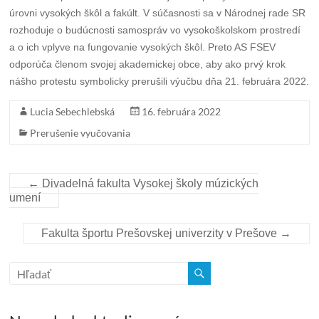
úrovni vysokých škôl a fakúlt. V súčasnosti sa v Národnej rade SR
rozhoduje o budúcnosti samospráv vo vysokoškolskom prostredí
a o ich vplyve na fungovanie vysokých škôl. Preto AS FSEV
odporúča členom svojej akademickej obce, aby ako prvý krok
nášho protestu symbolicky prerušili výučbu dňa 21. februára 2022.
Lucia Sebechlebská
16. februára 2022
Prerušenie vyučovania
←
Divadelná fakulta Vysokej školy múzických
umení
Fakulta športu Prešovskej univerzity v Prešove
→