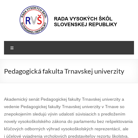
Prejsť
na
obsah
Rada
Rada
Menu
vysokých
VŠ
škôl
Slovenskej
Pedagogická fakulta Trnavskej univerzity
republiky
Akademický senát Pedagogickej fakulty Trnavskej univerzity a
vedenie Pedagogickej fakulty Trnavskej univerzity v Trnave so
znepokojením sledujú vývin udalostí súvisiacich s predložením
novely vysokoškolského zákona do parlamentu bez rešpektovania
kľúčových odborných výhrad vysokoškolských reprezentácií, ale
i účelové vyjadrenia vrcholových predstaviteľov rezortu školstva,