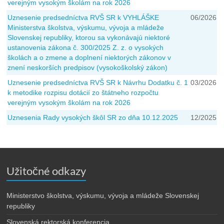
verejným vysokým školám na rok 2026
Uznesenie predsedníctva RVŠ SR k VYHLÁŠKE
06/2026
Ministerstva školstva, výskumu, vývoja a mládeže
Slovenskej republiky, ktorou sa vykonávajú niektoré
ustanovenia zákona č. 300/2025 Z. z. o vysokých
školách a o zmene a doplnení niektorých zákonov v
znení neskorších predpisov (vysokoškolský zákon)
Uznesenie predsedníctva RVŠ SR k Návrhu Dodatku č. 1
03/2026
k metodike rozpisu dotácií zo štátneho rozpočtu
verejným vysokým školám na rok 2026
Uznesenia Rady vysokých škôl SR zo dňa 10.12.2025
12/2025
Užitočné odkazy
Ministerstvo školstva, výskumu, vývoja a mládeže Slovenskej
republiky
Slovenská rektorská konferencia