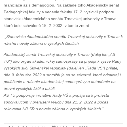
hraničiace až s demagógiou. Na základe toho Akademický senát
Pedagogickej fakulty a vedenie fakulty 17. 2. vyslovili podporu
stanovisku Akademického senátu Trnavskej univerzity v Trnave,
ktoré bolo schválené 15. 2. 2002 v tomto znení:
„Stanovisko Akademického senátu Trnavskej univerzity v Trnave k
návrhu novely zákona o vysokých školách
Akademický senát Trnavskej univerzity v Trnave (ďalej len „AS
TU“) ako orgán akademickej samosprávy sa pripája k výzve Rady
vysokých škôl Slovenskej republiky (ďalej len „Rada VŠ“) prijatej
dňa 9. februára 2022 a stotožňuje sa so závermi, ktoré odmietajú
potláčanie a rušenie akademickej samosprávy a autonómie na
úrovni vysokých škôl a fakúlt.
AS TU podporuje iniciatívu Rady VŠ a pripája sa k protestu
spočívajúcom v prerušení výučby dňa 21. 2. 2022 a počas
rokovania NR SR o novele zákona o vysokých školách.“