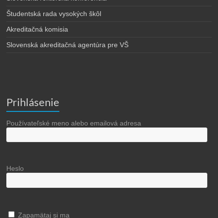
Študentská rada vysokých škôl
Akreditačná komisia
Slovenská akreditačná agentúra pre VŠ
Prihlásenie
Používateľské meno alebo emailová adresa
Heslo
Zapamätaj si ma