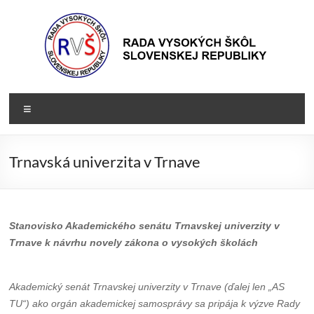
Prejsť
na
obsah
Rada
Rada
Menu
vysokých
VŠ
škôl
Slovenskej
Trnavská univerzita v Trnave
republiky
Stanovisko Akademického senátu Trnavskej univerzity v
Trnave k návrhu novely zákona o vysokých školách
Akademický senát Trnavskej univerzity v Trnave (ďalej len „AS
TU“) ako orgán akademickej samosprávy sa pripája k výzve Rady