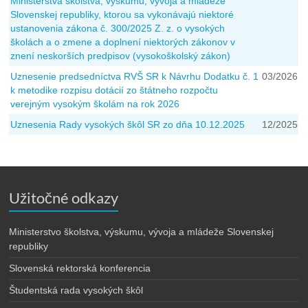
Ministerstva školstva, výskumu, vývoja a mládeže
Slovenskej republiky, ktorou sa vykonávajú niektoré
ustanovenia zákona č. 300/2025 Z. z. o vysokých
školách a o zmene a doplnení niektorých zákonov v
znení neskorších predpisov (vysokoškolský zákon)
Uznesenie predsedníctva RVŠ SR k Návrhu Dodatku č. 1
03/2026
k metodike rozpisu dotácií zo štátneho rozpočtu
verejným vysokým školám na rok 2026
Uznesenia Rady vysokých škôl SR zo dňa 10.12.2025
12/2025
Užitočné odkazy
Ministerstvo školstva, výskumu, vývoja a mládeže Slovenskej
republiky
Slovenská rektorská konferencia
Študentská rada vysokých škôl