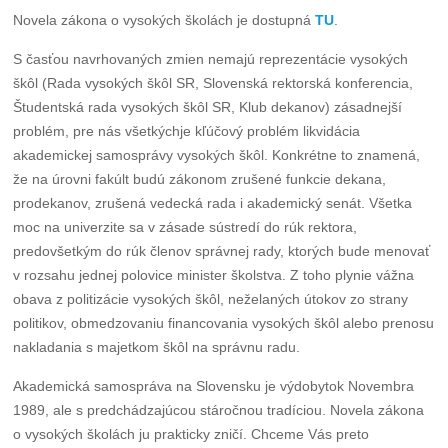
Novela zákona o vysokých školách je dostupná
TU
.
S časťou navrhovaných zmien nemajú reprezentácie vysokých
škôl (Rada vysokých škôl SR, Slovenská rektorská konferencia,
Študentská rada vysokých škôl SR, Klub dekanov) zásadnejší
problém, pre nás všetkýchje kľúčový problém likvidácia
akademickej samosprávy vysokých škôl. Konkrétne to znamená,
že na úrovni fakúlt budú zákonom zrušené funkcie dekana,
prodekanov, zrušená vedecká rada i akademický senát. Všetka
moc na univerzite sa v zásade sústredí do rúk rektora,
predovšetkým do rúk členov správnej rady, ktorých bude menovať
v rozsahu jednej polovice minister školstva. Z toho plynie vážna
obava z politizácie vysokých škôl, neželaných útokov zo strany
politikov, obmedzovaniu financovania vysokých škôl alebo prenosu
nakladania s majetkom škôl na správnu radu.
Akademická samospráva na Slovensku je výdobytok Novembra
1989, ale s predchádzajúcou stáročnou tradíciou. Novela zákona
o vysokých školách ju prakticky zničí. Chceme Vás preto