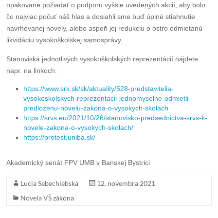
opakovane požiadať o podporu vyššie uvedených akcií, aby bolo
čo najviac počuť náš hlas a dosiahli sme buď úplné stiahnutie
navrhovanej novely, alebo aspoň jej redukciu o ostro odmietanú
likvidáciu vysokoškolskej samosprávy.
Stanoviská jednotlivých vysokoškolských reprezentácií nájdete
napr. na linkoch:
https://www.srk.sk/sk/aktuality/528-predstavitelia-
vysokoskolskych-reprezentacii-jednomyselne-odmietli-
predlozenu-novelu-zakona-o-vysokych-skolach
https://srvs.eu/2021/10/26/stanovisko-predsednictva-srvs-k-
novele-zakona-o-vysokych-skolach/
https://protest.uniba.sk/
Akademický senát FPV UMB v Banskej Bystrici
Lucia Sebechlebská
12. novembra 2021
Novela VŠ zákona