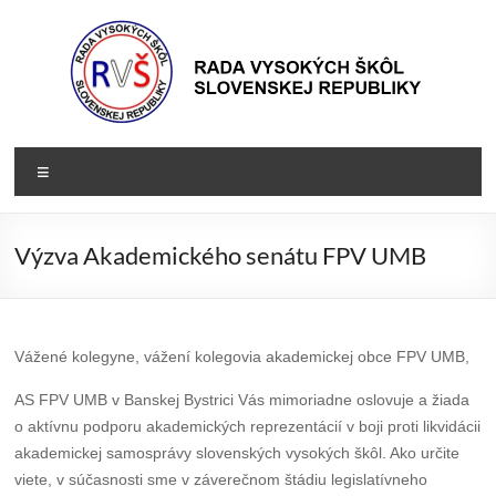
Prejsť
na
obsah
Rada
Rada
Menu
vysokých
VŠ
škôl
Slovenskej
Výzva Akademického senátu FPV UMB
republiky
Vážené kolegyne, vážení kolegovia akademickej obce FPV UMB,
AS FPV UMB v Banskej Bystrici Vás mimoriadne oslovuje a žiada
o aktívnu podporu akademických reprezentácií v boji proti likvidácii
akademickej samosprávy slovenských vysokých škôl. Ako určite
viete, v súčasnosti sme v záverečnom štádiu legislatívneho