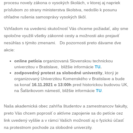
procesu novely zákona o vysokých školách, v ktorej aj napriek
prísľubom zo strany ministerstva školstva, nedošlo k posunu
ohľadne rušenia samosprávy vysokých škôl.
Vzhľadom na uvedenú skutočnosť Vás chceme požiadať, aby sme
spoločne využili všetky zákonné cesty a možnosti ako prejaviť
nesúhlas s týmito zmenami. Do pozornosti preto dávame dve
akcie:
online petícia
organizovaná Slovenskou technickou
univerzitou v Bratislave, bližšie informácie
TU
.
zodpovedný protest za slobodné univerzity
, ktorý je
organizovaný Univerzitou Komenského v Bratislave a bude
sa konať
16.11.2021 o 13:00h
pred historickou budovou UK,
na Šafárikovom námestí, bližšie informácie
TU
.
Naša akademická obec zahŕňa študentov a zamestnancov fakulty,
preto Vás chcem poprosiť o aktívne zapojenie sa do petície cez
link uvedený vyššie a v rámci Vašich možností aj o fyzickú účasť
na protestnom pochode za slobodné univerzity.