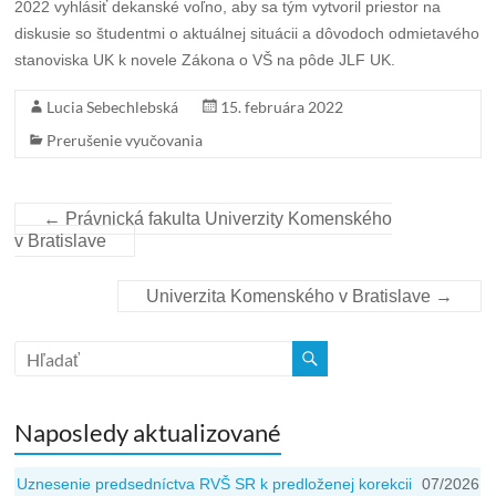
2022 vyhlásiť dekanské voľno, aby sa tým vytvoril priestor na
diskusie so študentmi o aktuálnej situácii a dôvodoch odmietavého
stanoviska UK k novele Zákona o VŠ na pôde JLF UK.
Lucia Sebechlebská
15. februára 2022
Prerušenie vyučovania
←
Právnická fakulta Univerzity Komenského
v Bratislave
Univerzita Komenského v Bratislave
→
Naposledy aktualizované
Uznesenie predsedníctva RVŠ SR k predloženej korekcii
07/2026