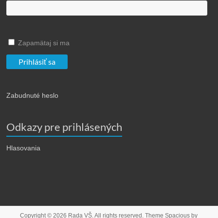
Zapamätaj si ma
Zabudnuté heslo
Odkazy pre prihlásených
Hlasovania
Copyright © 2026
Rada VŠ
. All rights reserved. Theme
Spacious
by