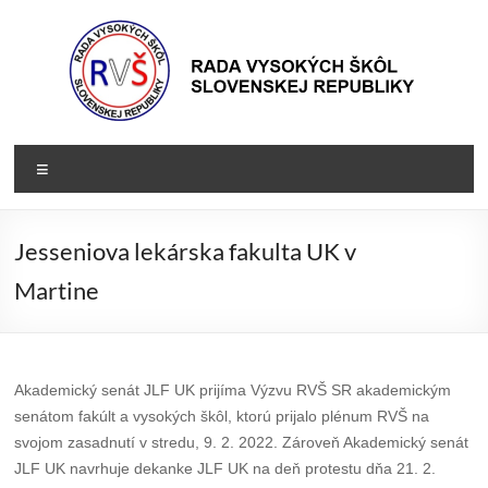
Prejsť
na
obsah
Rada
Rada
Menu
vysokých
VŠ
škôl
Slovenskej
Jesseniova lekárska fakulta UK v
republiky
Martine
Akademický senát JLF UK prijíma Výzvu RVŠ SR akademickým
senátom fakúlt a vysokých škôl, ktorú prijalo plénum RVŠ na
svojom zasadnutí v stredu, 9. 2. 2022. Zároveň Akademický senát
JLF UK navrhuje dekanke JLF UK na deň protestu dňa 21. 2.