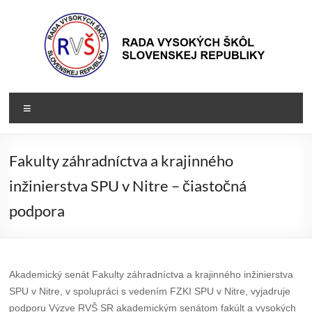
Prejsť
na
obsah
Rada
Rada
Menu
vysokých
VŠ
škôl
Slovenskej
Fakulty záhradníctva a krajinného
republiky
inžinierstva SPU v Nitre – čiastočná
podpora
Akademický senát Fakulty záhradníctva a krajinného inžinierstva
SPU v Nitre, v spolupráci s vedením FZKI SPU v Nitre, vyjadruje
podporu Výzve RVŠ SR akademickým senátom fakúlt a vysokých