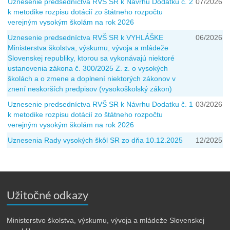
Uznesenie predsedníctva RVŠ SR k Návrhu Dodatku č. 2
07/2026
k metodike rozpisu dotácií zo štátneho rozpočtu
verejným vysokým školám na rok 2026
Uznesenie predsedníctva RVŠ SR k VYHLÁŠKE
06/2026
Ministerstva školstva, výskumu, vývoja a mládeže
Slovenskej republiky, ktorou sa vykonávajú niektoré
ustanovenia zákona č. 300/2025 Z. z. o vysokých
školách a o zmene a doplnení niektorých zákonov v
znení neskorších predpisov (vysokoškolský zákon)
Uznesenie predsedníctva RVŠ SR k Návrhu Dodatku č. 1
03/2026
k metodike rozpisu dotácií zo štátneho rozpočtu
verejným vysokým školám na rok 2026
Uznesenia Rady vysokých škôl SR zo dňa 10.12.2025
12/2025
Užitočné odkazy
Ministerstvo školstva, výskumu, vývoja a mládeže Slovenskej