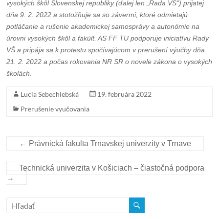
vysokých škôl Slovenskej republiky (ďalej len „Rada VŠ“) prijatej
dňa 9. 2. 2022 a stotožňuje sa so závermi, ktoré odmietajú
potláčanie a rušenie akademickej samosprávy a autonómie na
úrovni vysokých škôl a fakúlt. AS FF TU podporuje iniciatívu Rady
VŠ a pripája sa k protestu spočívajúcom v prerušení výučby dňa
21. 2. 2022 a počas rokovania NR SR o novele zákona o vysokých
školách
.
Lucia Sebechlebská
19. februára 2022
Prerušenie vyučovania
←
Právnická fakulta Trnavskej univerzity v Trnave
Technická univerzita v Košiciach – čiastočná podpora
→