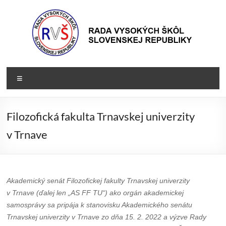
Prejsť
na
obsah
Rada
Rada
Menu
vysokých
VŠ
škôl
Slovenskej
Filozofická fakulta Trnavskej univerzity
republiky
v Trnave
Akademický senát Filozofickej fakulty Trnavskej univerzity
v Trnave (ďalej len „AS FF TU“) ako orgán akademickej
samosprávy sa pripája k stanovisku Akademického senátu
Trnavskej univerzity v Trnave zo dňa 15. 2. 2022 a výzve Rady