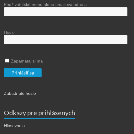
Používateľské meno alebo emailová adresa
Heslo
Zapamätaj si ma
Zabudnuté heslo
Odkazy pre prihlásených
Hlasovania