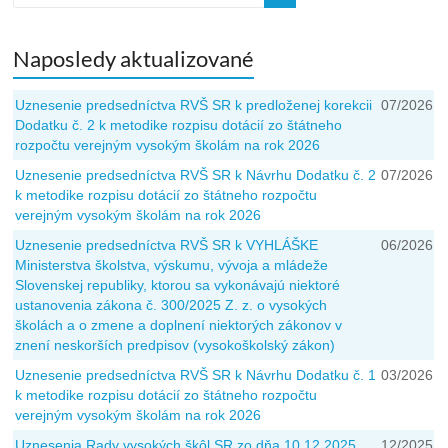
Naposledy aktualizované
Uznesenie predsedníctva RVŠ SR k predloženej korekcii
07/2026
Dodatku č. 2 k metodike rozpisu dotácií zo štátneho
rozpočtu verejným vysokým školám na rok 2026
Uznesenie predsedníctva RVŠ SR k Návrhu Dodatku č. 2
07/2026
k metodike rozpisu dotácií zo štátneho rozpočtu
verejným vysokým školám na rok 2026
Uznesenie predsedníctva RVŠ SR k VYHLÁŠKE
06/2026
Ministerstva školstva, výskumu, vývoja a mládeže
Slovenskej republiky, ktorou sa vykonávajú niektoré
ustanovenia zákona č. 300/2025 Z. z. o vysokých
školách a o zmene a doplnení niektorých zákonov v
znení neskorších predpisov (vysokoškolský zákon)
Uznesenie predsedníctva RVŠ SR k Návrhu Dodatku č. 1
03/2026
k metodike rozpisu dotácií zo štátneho rozpočtu
verejným vysokým školám na rok 2026
Uznesenia Rady vysokých škôl SR zo dňa 10.12.2025
12/2025