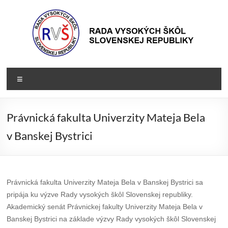
Prejsť
na
obsah
Rada
Rada
Menu
vysokých
VŠ
škôl
Slovenskej
Právnická fakulta Univerzity Mateja Bela
republiky
v Banskej Bystrici
Právnická fakulta Univerzity Mateja Bela v Banskej Bystrici sa
pripája ku výzve Rady vysokých škôl Slovenskej republiky.
Akademický senát Právnickej fakulty Univerzity Mateja Bela v
Banskej Bystrici na základe výzvy Rady vysokých škôl Slovenskej